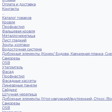
Оплата и доставка
Контакты
...
Каталог товаров
Кровля
Профнастил
Фальцевая кровля
Металлочерепица
Лист гладкий
Зонты, колпаки
Водосточная система
Доборные элементы (Конек/ Ендова, Карнизная планка, Сне
Саморезы
ОSB
Утеплитель
Фасад
Профнастил
Фасадные кассеты
Линеарные панели
Сайдинг
Штучная черепица
Доборные элементы (Угол наружний/внутренний, Откос /В
Саморезы
OSB