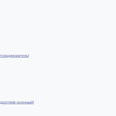
гозадержатель)
одоотлив оконный)