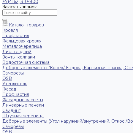
+7(4162) 310-800
Заказать звонок
Каталог товаров
Кровля
Профнастил
Фальцевая кровля
Металлочерепица
Лист гладкий
Зонты, колпаки
Водосточная система
Доборные элементы (Конек/ Ендова, Карнизная планка, Сне
Саморезы
ОSB
Утеплитель
Фасад
Профнастил
Фасадные кассеты
Линеарные панели
Сайдинг
Штучная черепица
Доборные элементы (Угол наружний/внутренний, Откос /В
Саморезы
OSB