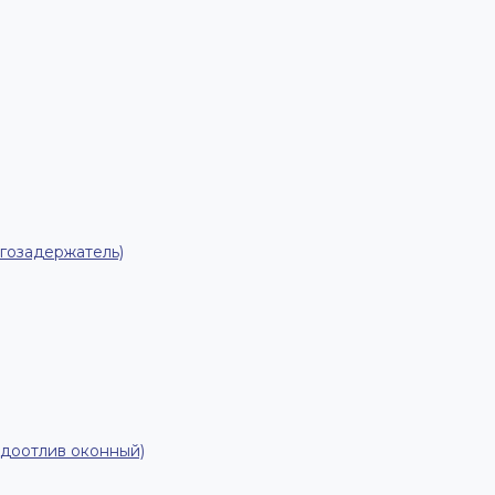
гозадержатель)
одоотлив оконный)