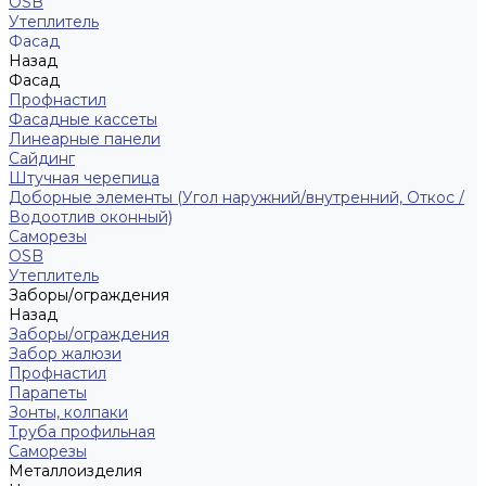
ОSB
Утеплитель
Фасад
Назад
Фасад
Профнастил
Фасадные кассеты
Линеарные панели
Сайдинг
Штучная черепица
Доборные элементы (Угол наружний/внутренний, Откос /
Водоотлив оконный)
Саморезы
OSB
Утеплитель
Заборы/ограждения
Назад
Заборы/ограждения
Забор жалюзи
Профнастил
Парапеты
Зонты, колпаки
Труба профильная
Саморезы
Металлоизделия