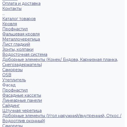
Оплата и доставка
Контакты
...
Каталог товаров
Кровля
Профнастил
Фальцевая кровля
Металлочерепица
Лист гладкий
Зонты, колпаки
Водосточная система
Доборные элементы (Конек/ Ендова, Карнизная планка,
Снегозадержатель)
Саморезы
ОSB
Утеплитель
Фасад
Профнастил
Фасадные кассеты
Линеарные панели
Сайдинг
Штучная черепица
Доборные элементы (Угол наружний/внутренний, Откос /
Водоотлив оконный)
Саморезы