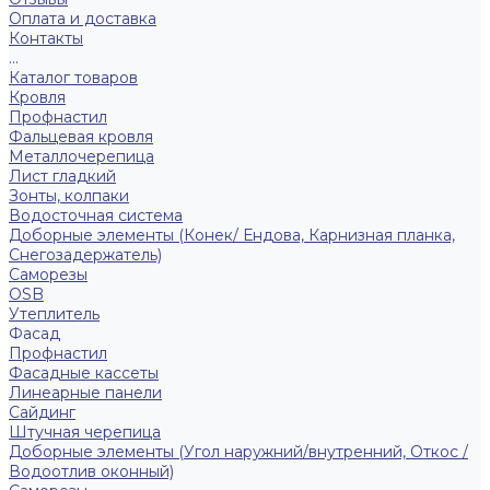
Оплата и доставка
Контакты
...
Каталог товаров
Кровля
Профнастил
Фальцевая кровля
Металлочерепица
Лист гладкий
Зонты, колпаки
Водосточная система
Доборные элементы (Конек/ Ендова, Карнизная планка,
Снегозадержатель)
Саморезы
ОSB
Утеплитель
Фасад
Профнастил
Фасадные кассеты
Линеарные панели
Сайдинг
Штучная черепица
Доборные элементы (Угол наружний/внутренний, Откос /
Водоотлив оконный)