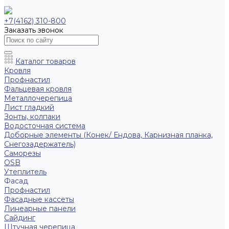
+7(4162) 310-800
Заказать звонок
Каталог товаров
Кровля
Профнастил
Фальцевая кровля
Металлочерепица
Лист гладкий
Зонты, колпаки
Водосточная система
Доборные элементы (Конек/ Ендова, Карнизная планка,
Снегозадержатель)
Саморезы
ОSB
Утеплитель
Фасад
Профнастил
Фасадные кассеты
Линеарные панели
Сайдинг
Штучная черепица