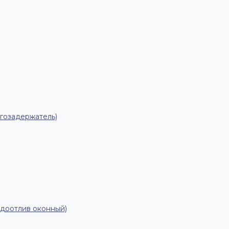
гозадержатель)
одоотлив оконный)