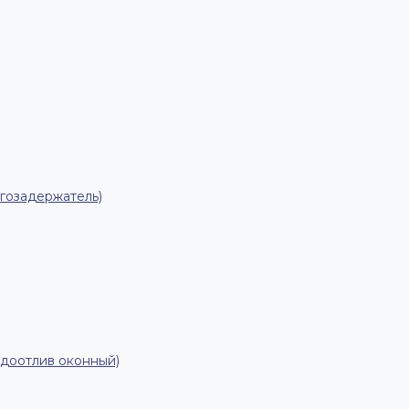
гозадержатель)
одоотлив оконный)