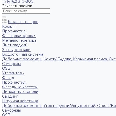
+7(4162) 310-800
Заказать звонок
Каталог товаров
Кровля
Профнастил
Фальцевая кровля
Металлочерепица
Лист гладкий
Зонты, колпаки
Водосточная система
Доборные элементы (Конек/ Ендова, Карнизная планка, Сне
Саморезы
ОSB
Утеплитель
Фасад
Профнастил
Фасадные кассеты
Линеарные панели
Сайдинг
Штучная черепица
Доборные элементы (Угол наружний/внутренний, Откос /В
Саморезы
OSB