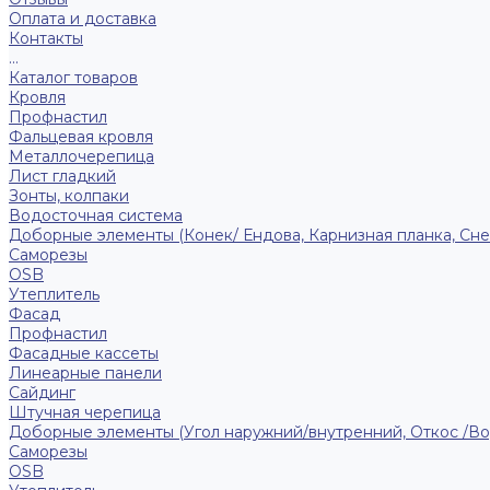
Оплата и доставка
Контакты
...
Каталог товаров
Кровля
Профнастил
Фальцевая кровля
Металлочерепица
Лист гладкий
Зонты, колпаки
Водосточная система
Доборные элементы (Конек/ Ендова, Карнизная планка, Сне
Саморезы
ОSB
Утеплитель
Фасад
Профнастил
Фасадные кассеты
Линеарные панели
Сайдинг
Штучная черепица
Доборные элементы (Угол наружний/внутренний, Откос /В
Саморезы
OSB