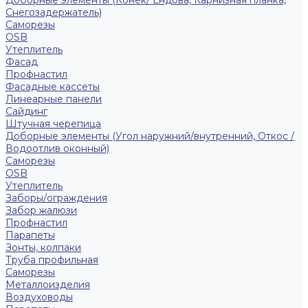
Доборные элементы (Конек/ Ендова, Карнизная планка,
Снегозадержатель)
Саморезы
ОSB
Утеплитель
Фасад
Профнастил
Фасадные кассеты
Линеарные панели
Сайдинг
Штучная черепица
Доборные элементы (Угол наружний/внутренний, Откос /
Водоотлив оконный)
Саморезы
OSB
Утеплитель
Заборы/ограждения
Забор жалюзи
Профнастил
Парапеты
Зонты, колпаки
Труба профильная
Саморезы
Металлоизделия
Воздуховоды