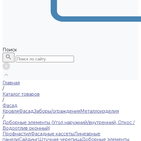
Поиск
Главная
/
Каталог товаров
/
Фасад
Кровля
Фасад
Заборы/ограждения
Металлоизделия
/
Доборные элементы (Угол наружний/внутренний, Откос /
Водоотлив оконный)
Профнастил
Фасадные кассеты
Линеарные
панели
Сайдинг
Штучная черепица
Доборные элементы