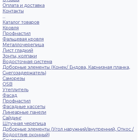
Оплата и доставка
Контакты
...
Каталог товаров
Кровля
Профнастил
Фальцевая кровля
Металлочерепица
Лист гладкий
Зонты, колпаки
Водосточная система
Доборные элементы (Конек/ Ендова, Карнизная планка,
Снегозадержатель)
Саморезы
ОSB
Утеплитель
Фасад
Профнастил
Фасадные кассеты
Линеарные панели
Сайдинг
Штучная черепица
Доборные элементы (Угол наружний/внутренний, Откос /
Водоотлив оконный)