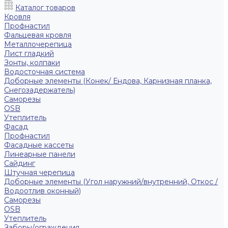
Каталог товаров
Кровля
Профнастил
Фальцевая кровля
Металлочерепица
Лист гладкий
Зонты, колпаки
Водосточная система
Доборные элементы (Конек/ Ендова, Карнизная планка,
Снегозадержатель)
Саморезы
ОSB
Утеплитель
Фасад
Профнастил
Фасадные кассеты
Линеарные панели
Сайдинг
Штучная черепица
Доборные элементы (Угол наружний/внутренний, Откос /
Водоотлив оконный)
Саморезы
OSB
Утеплитель
Заборы/ограждения