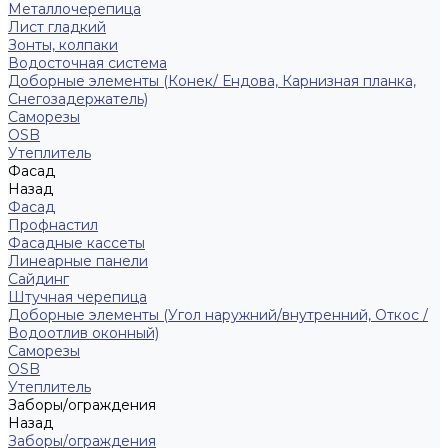
Металлочерепица
Лист гладкий
Зонты, колпаки
Водосточная система
Доборные элементы (Конек/ Ендова, Карнизная планка,
Снегозадержатель)
Саморезы
ОSB
Утеплитель
Фасад
Назад
Фасад
Профнастил
Фасадные кассеты
Линеарные панели
Сайдинг
Штучная черепица
Доборные элементы (Угол наружний/внутренний, Откос /
Водоотлив оконный)
Саморезы
OSB
Утеплитель
Заборы/ограждения
Назад
Заборы/ограждения