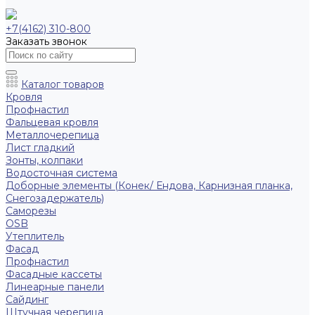
+7(4162) 310-800
Заказать звонок
Каталог товаров
Кровля
Профнастил
Фальцевая кровля
Металлочерепица
Лист гладкий
Зонты, колпаки
Водосточная система
Доборные элементы (Конек/ Ендова, Карнизная планка,
Снегозадержатель)
Саморезы
ОSB
Утеплитель
Фасад
Профнастил
Фасадные кассеты
Линеарные панели
Сайдинг
Штучная черепица