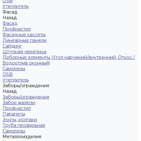
ОSB
Утеплитель
Фасад
Назад
Фасад
Профнастил
Фасадные кассеты
Линеарные панели
Сайдинг
Штучная черепица
Доборные элементы (Угол наружний/внутренний, Откос /
Водоотлив оконный)
Саморезы
OSB
Утеплитель
Заборы/ограждения
Назад
Заборы/ограждения
Забор жалюзи
Профнастил
Парапеты
Зонты, колпаки
Труба профильная
Саморезы
Металлоизделия