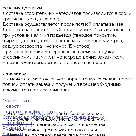
Условия доставки:
Доставка строительных материалов производится в сроки,
прописанные в договоре;
Доставка осуществляется после полной оплаты заказа;
Доставка на строительный объект может быть выполнена
при условии наличия подъезда (твердое покрытие,
ширина дороги должна составлять не менее 3 метров,
радиус разворота – не менее 15 метров);
При повреждении материалов во время разгрузки
сторонними лицами или непосредственно заказчиком,
магазин «Виктория» ответственности не несет;
Самовывоз
Вы можете самостоятельно забрать товар со склада после
полной оплаты заказа и получения всех необходимых
документов в офисе компании.
О компании
Новости
Политика конфиденциальности
Этот сайт использует файлы cookie, сервис
Согласие на обработку персональных данных
веб-аналитики Яндекс Метрика и онлайн-чат
Сертификаты
Jivo для улучшения работы сайта и качества
Реквизиты
обслуживания. Продолжая пользоваться
Контакты
сайтом, вы подтверждаете своё согласие на