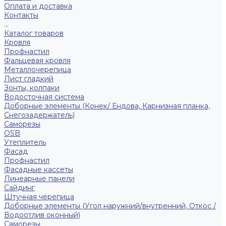
Оплата и доставка
Контакты
...
Каталог товаров
Кровля
Профнастил
Фальцевая кровля
Металлочерепица
Лист гладкий
Зонты, колпаки
Водосточная система
Доборные элементы (Конек/ Ендова, Карнизная планка,
Снегозадержатель)
Саморезы
ОSB
Утеплитель
Фасад
Профнастил
Фасадные кассеты
Линеарные панели
Сайдинг
Штучная черепица
Доборные элементы (Угол наружний/внутренний, Откос /
Водоотлив оконный)
Саморезы