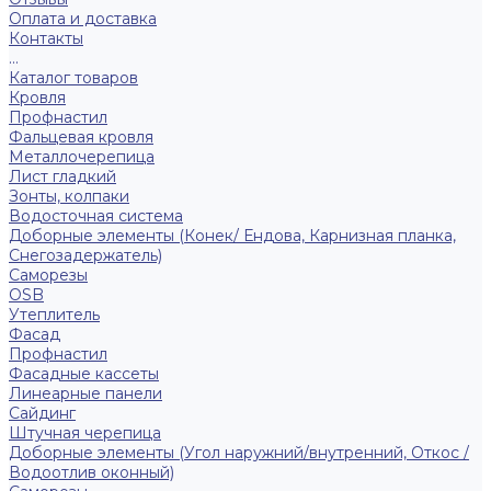
Оплата и доставка
Контакты
...
Каталог товаров
Кровля
Профнастил
Фальцевая кровля
Металлочерепица
Лист гладкий
Зонты, колпаки
Водосточная система
Доборные элементы (Конек/ Ендова, Карнизная планка,
Снегозадержатель)
Саморезы
ОSB
Утеплитель
Фасад
Профнастил
Фасадные кассеты
Линеарные панели
Сайдинг
Штучная черепица
Доборные элементы (Угол наружний/внутренний, Откос /
Водоотлив оконный)