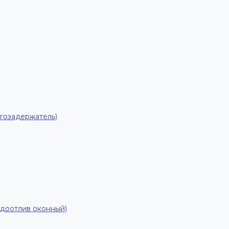
гозадержатель)
одоотлив оконный)