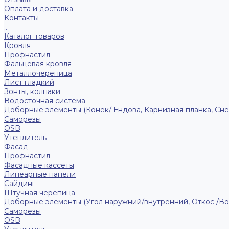
Оплата и доставка
Контакты
...
Каталог товаров
Кровля
Профнастил
Фальцевая кровля
Металлочерепица
Лист гладкий
Зонты, колпаки
Водосточная система
Доборные элементы (Конек/ Ендова, Карнизная планка, Сне
Саморезы
ОSB
Утеплитель
Фасад
Профнастил
Фасадные кассеты
Линеарные панели
Сайдинг
Штучная черепица
Доборные элементы (Угол наружний/внутренний, Откос /В
Саморезы
OSB