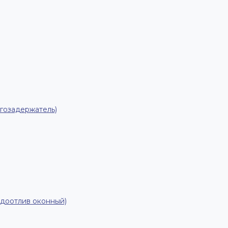
гозадержатель)
одоотлив оконный)