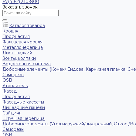
+7(4162) 310-800
Заказать звонок
Каталог товаров
Кровля
Профнастил
Фальцевая кровля
Металлочерепица
Лист гладкий
Зонты, колпаки
Водосточная система
Доборные элементы (Конек/ Ендова, Карнизная планка, Сне
Саморезы
ОSB
Утеплитель
Фасад
Профнастил
Фасадные кассеты
Линеарные панели
Сайдинг
Штучная черепица
Доборные элементы (Угол наружний/внутренний, Откос /В
Саморезы
OSB