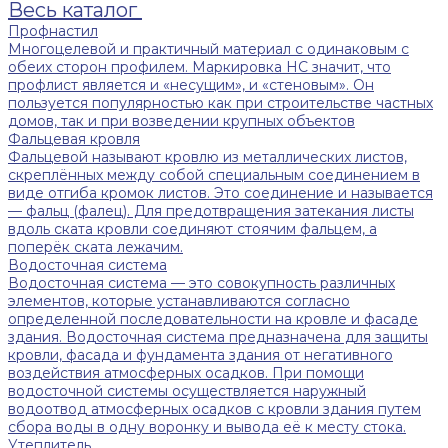
Весь каталог
Профнастил
Многоцелевой и практичный материал с одинаковым с
обеих сторон профилем. Маркировка НС значит, что
профлист является и «несущим», и «стеновым». Он
пользуется популярностью как при строительстве частных
домов, так и при возведении крупных объектов
Фальцевая кровля
Фальцевой называют кровлю из металлических листов,
скреплённых между собой специальным соединением в
виде отгиба кромок листов. Это соединение и называется
— фальц (фалец). Для предотвращения затекания листы
вдоль ската кровли соединяют стоячим фальцем, а
поперёк ската лежачим.
Водосточная система
Водосточная система — это совокупность различных
элементов, которые устанавливаются согласно
определенной последовательности на кровле и фасаде
здания. Водосточная система предназначена для защиты
кровли, фасада и фундамента здания от негативного
воздействия атмосферных осадков. При помощи
водосточной системы осуществляется наружный
водоотвод атмосферных осадков с кровли здания путем
сбора воды в одну воронку и вывода её к месту стока.
Утеплитель