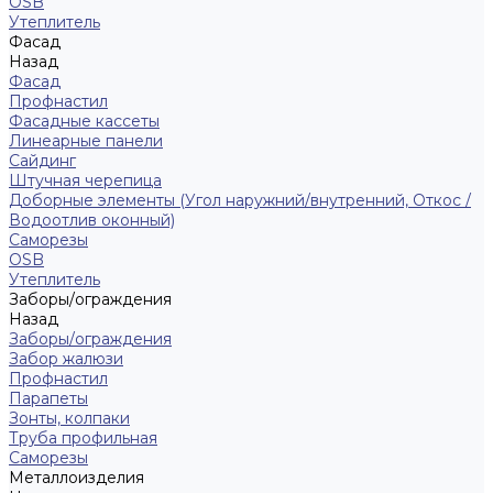
ОSB
Утеплитель
Фасад
Назад
Фасад
Профнастил
Фасадные кассеты
Линеарные панели
Сайдинг
Штучная черепица
Доборные элементы (Угол наружний/внутренний, Откос /
Водоотлив оконный)
Саморезы
OSB
Утеплитель
Заборы/ограждения
Назад
Заборы/ограждения
Забор жалюзи
Профнастил
Парапеты
Зонты, колпаки
Труба профильная
Саморезы
Металлоизделия