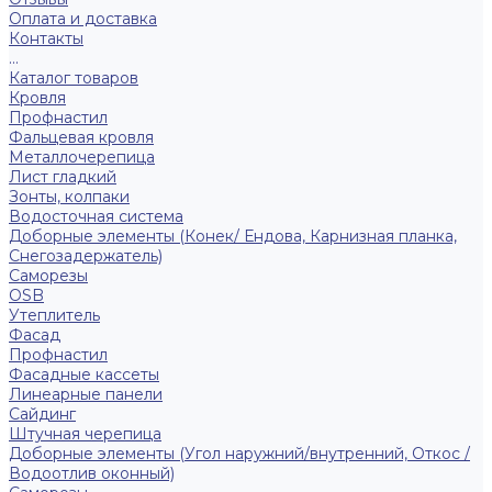
Оплата и доставка
Контакты
...
Каталог товаров
Кровля
Профнастил
Фальцевая кровля
Металлочерепица
Лист гладкий
Зонты, колпаки
Водосточная система
Доборные элементы (Конек/ Ендова, Карнизная планка,
Снегозадержатель)
Саморезы
ОSB
Утеплитель
Фасад
Профнастил
Фасадные кассеты
Линеарные панели
Сайдинг
Штучная черепица
Доборные элементы (Угол наружний/внутренний, Откос /
Водоотлив оконный)