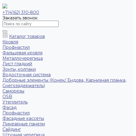
+7(4162) 310-800
Заказать звонок
Каталог товаров
Кровля
Профнастил
Фальцевая кровля
Металлочерепица
Лист гладкий
Зонты, колпаки
Водосточная система
Доборные элементы (Конек/ Ендова, Карнизная планка,
Снегозадержатель)
Саморезы
ОSB
Утеплитель
Фасад
Профнастил
Фасадные кассеты
Линеарные панели
Сайдинг
Штучная черепица