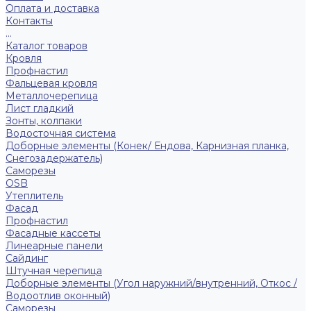
Оплата и доставка
Контакты
...
Каталог товаров
Кровля
Профнастил
Фальцевая кровля
Металлочерепица
Лист гладкий
Зонты, колпаки
Водосточная система
Доборные элементы (Конек/ Ендова, Карнизная планка,
Снегозадержатель)
Саморезы
ОSB
Утеплитель
Фасад
Профнастил
Фасадные кассеты
Линеарные панели
Сайдинг
Штучная черепица
Доборные элементы (Угол наружний/внутренний, Откос /
Водоотлив оконный)
Саморезы