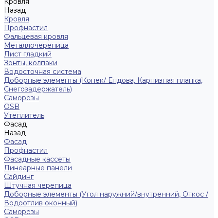
Кровля
Назад
Кровля
Профнастил
Фальцевая кровля
Металлочерепица
Лист гладкий
Зонты, колпаки
Водосточная система
Доборные элементы (Конек/ Ендова, Карнизная планка,
Снегозадержатель)
Саморезы
ОSB
Утеплитель
Фасад
Назад
Фасад
Профнастил
Фасадные кассеты
Линеарные панели
Сайдинг
Штучная черепица
Доборные элементы (Угол наружний/внутренний, Откос /
Водоотлив оконный)
Саморезы