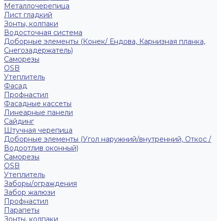
Металлочерепица
Лист гладкий
Зонты, колпаки
Водосточная система
Доборные элементы (Конек/ Ендова, Карнизная планка,
Снегозадержатель)
Саморезы
ОSB
Утеплитель
Фасад
Профнастил
Фасадные кассеты
Линеарные панели
Сайдинг
Штучная черепица
Доборные элементы (Угол наружний/внутренний, Откос /
Водоотлив оконный)
Саморезы
OSB
Утеплитель
Заборы/ограждения
Забор жалюзи
Профнастил
Парапеты
Зонты, колпаки