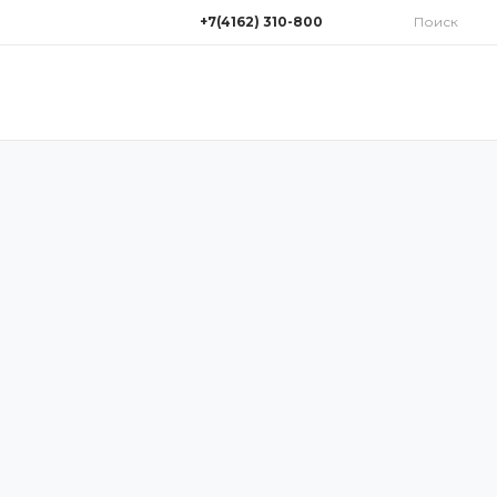
+7(4162) 310-800
Поиск
+7(4162) 310-800
г. Благовещенск, улица
Нагорная 1/16
Пн-Пт: 9:00-18:00 Cб: 9:00-
14:00 Вс: Выходной
311700@mail.ru