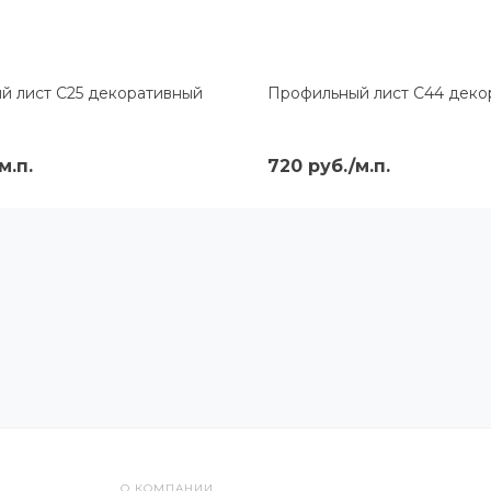
й лист С25 декоративный
Профильный лист С44 деко
м.п.
720 руб./м.п.
О КОМПАНИИ