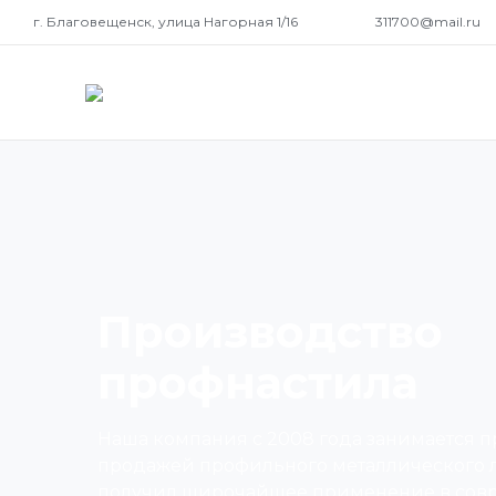
г. Благовещенск, улица Нагорная 1/16
311700@mail.ru
Производство
профнастила
Наша компания с 2008 года занимается 
продажей профильного металлического ли
получил широчайшее применение в сов