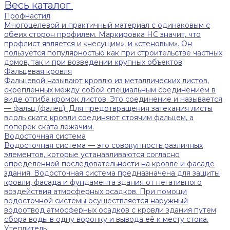
Весь каталог
Профнастил
Многоцелевой и практичный материал с одинаковым с
обеих сторон профилем. Маркировка НС значит, что
профлист является и «несущим», и «стеновым». Он
пользуется популярностью как при строительстве частных
домов, так и при возведении крупных объектов
Фальцевая кровля
Фальцевой называют кровлю из металлических листов,
скреплённых между собой специальным соединением в
виде отгиба кромок листов. Это соединение и называется
— фальц (фалец). Для предотвращения затекания листы
вдоль ската кровли соединяют стоячим фальцем, а
поперёк ската лежачим.
Водосточная система
Водосточная система — это совокупность различных
элементов, которые устанавливаются согласно
определенной последовательности на кровле и фасаде
здания. Водосточная система предназначена для защиты
кровли, фасада и фундамента здания от негативного
воздействия атмосферных осадков. При помощи
водосточной системы осуществляется наружный
водоотвод атмосферных осадков с кровли здания путем
сбора воды в одну воронку и вывода её к месту стока.
Утеплитель