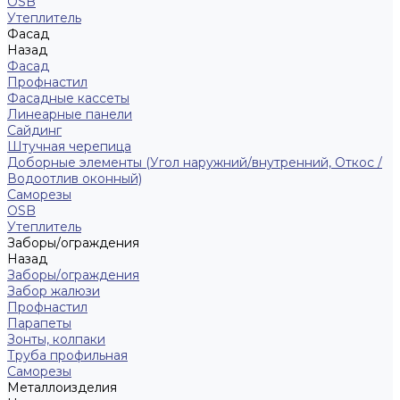
ОSB
Утеплитель
Фасад
Назад
Фасад
Профнастил
Фасадные кассеты
Линеарные панели
Сайдинг
Штучная черепица
Доборные элементы (Угол наружний/внутренний, Откос /
Водоотлив оконный)
Саморезы
OSB
Утеплитель
Заборы/ограждения
Назад
Заборы/ограждения
Забор жалюзи
Профнастил
Парапеты
Зонты, колпаки
Труба профильная
Саморезы
Металлоизделия