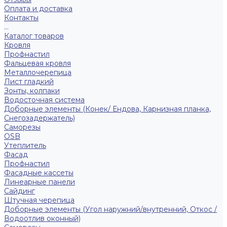
Оплата и доставка
Контакты
...
Каталог товаров
Кровля
Профнастил
Фальцевая кровля
Металлочерепица
Лист гладкий
Зонты, колпаки
Водосточная система
Доборные элементы (Конек/ Ендова, Карнизная планка,
Снегозадержатель)
Саморезы
ОSB
Утеплитель
Фасад
Профнастил
Фасадные кассеты
Линеарные панели
Сайдинг
Штучная черепица
Доборные элементы (Угол наружний/внутренний, Откос /
Водоотлив оконный)