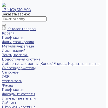
+7(4162) 310-800
Заказать звонок
Каталог товаров
Кровля
Профнастил
Фальцевая кровля
Металлочерепица
Лист гладкий
Зонты, колпаки
Водосточная система
Доборные элементы (Конек/ Ендова, Карнизная планка,
Снегозадержатель)
Саморезы
ОSB
Утеплитель
Фасад
Профнастил
Фасадные кассеты
Линеарные панели
Сайдинг
Штучная черепица