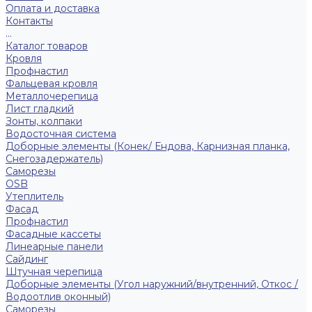
Оплата и доставка
Контакты
...
Каталог товаров
Кровля
Профнастил
Фальцевая кровля
Металлочерепица
Лист гладкий
Зонты, колпаки
Водосточная система
Доборные элементы (Конек/ Ендова, Карнизная планка,
Снегозадержатель)
Саморезы
ОSB
Утеплитель
Фасад
Профнастил
Фасадные кассеты
Линеарные панели
Сайдинг
Штучная черепица
Доборные элементы (Угол наружний/внутренний, Откос /
Водоотлив оконный)
Саморезы