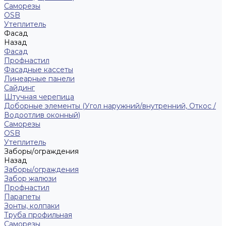
Саморезы
ОSB
Утеплитель
Фасад
Назад
Фасад
Профнастил
Фасадные кассеты
Линеарные панели
Сайдинг
Штучная черепица
Доборные элементы (Угол наружний/внутренний, Откос /
Водоотлив оконный)
Саморезы
OSB
Утеплитель
Заборы/ограждения
Назад
Заборы/ограждения
Забор жалюзи
Профнастил
Парапеты
Зонты, колпаки
Труба профильная
Саморезы