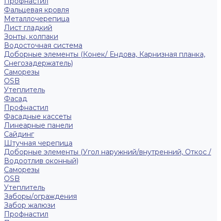
Профнастил
Фальцевая кровля
Металлочерепица
Лист гладкий
Зонты, колпаки
Водосточная система
Доборные элементы (Конек/ Ендова, Карнизная планка,
Снегозадержатель)
Саморезы
ОSB
Утеплитель
Фасад
Профнастил
Фасадные кассеты
Линеарные панели
Сайдинг
Штучная черепица
Доборные элементы (Угол наружний/внутренний, Откос /
Водоотлив оконный)
Саморезы
OSB
Утеплитель
Заборы/ограждения
Забор жалюзи
Профнастил