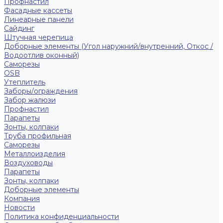
Профнастил
Фасадные кассеты
Линеарные панели
Сайдинг
Штучная черепица
Доборные элементы (Угол наружний/внутренний, Откос /
Водоотлив оконный)
Саморезы
OSB
Утеплитель
Заборы/ограждения
Забор жалюзи
Профнастил
Парапеты
Зонты, колпаки
Труба профильная
Саморезы
Металлоизделия
Воздуховоды
Парапеты
Зонты, колпаки
Доборные элементы
Компания
Новости
Политика конфиденциальности