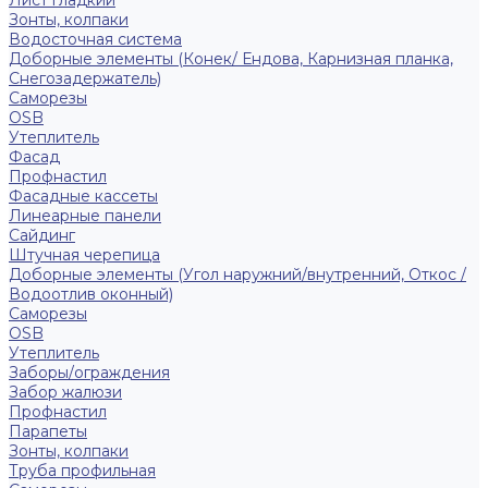
Лист гладкий
Зонты, колпаки
Водосточная система
Доборные элементы (Конек/ Ендова, Карнизная планка,
Снегозадержатель)
Саморезы
ОSB
Утеплитель
Фасад
Профнастил
Фасадные кассеты
Линеарные панели
Сайдинг
Штучная черепица
Доборные элементы (Угол наружний/внутренний, Откос /
Водоотлив оконный)
Саморезы
OSB
Утеплитель
Заборы/ограждения
Забор жалюзи
Профнастил
Парапеты
Зонты, колпаки
Труба профильная