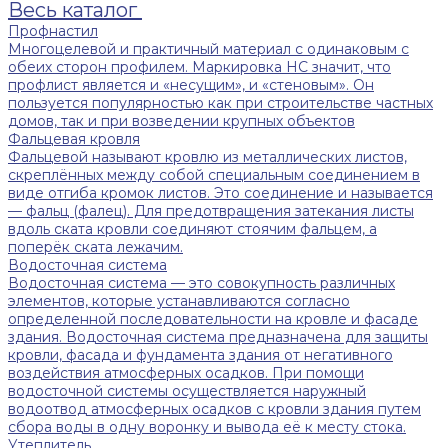
Весь каталог
Профнастил
Многоцелевой и практичный материал с одинаковым с
обеих сторон профилем. Маркировка НС значит, что
профлист является и «несущим», и «стеновым». Он
пользуется популярностью как при строительстве частных
домов, так и при возведении крупных объектов
Фальцевая кровля
Фальцевой называют кровлю из металлических листов,
скреплённых между собой специальным соединением в
виде отгиба кромок листов. Это соединение и называется
— фальц (фалец). Для предотвращения затекания листы
вдоль ската кровли соединяют стоячим фальцем, а
поперёк ската лежачим.
Водосточная система
Водосточная система — это совокупность различных
элементов, которые устанавливаются согласно
определенной последовательности на кровле и фасаде
здания. Водосточная система предназначена для защиты
кровли, фасада и фундамента здания от негативного
воздействия атмосферных осадков. При помощи
водосточной системы осуществляется наружный
водоотвод атмосферных осадков с кровли здания путем
сбора воды в одну воронку и вывода её к месту стока.
Утеплитель