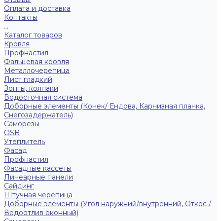
Оплата и доставка
Контакты
...
Каталог товаров
Кровля
Профнастил
Фальцевая кровля
Металлочерепица
Лист гладкий
Зонты, колпаки
Водосточная система
Доборные элементы (Конек/ Ендова, Карнизная планка,
Снегозадержатель)
Саморезы
ОSB
Утеплитель
Фасад
Профнастил
Фасадные кассеты
Линеарные панели
Сайдинг
Штучная черепица
Доборные элементы (Угол наружний/внутренний, Откос /
Водоотлив оконный)