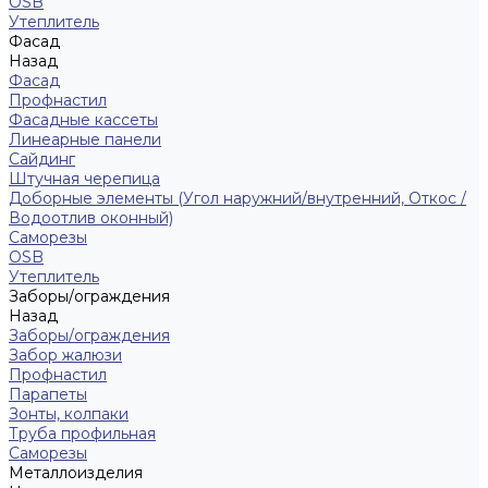
ОSB
Утеплитель
Фасад
Назад
Фасад
Профнастил
Фасадные кассеты
Линеарные панели
Сайдинг
Штучная черепица
Доборные элементы (Угол наружний/внутренний, Откос /
Водоотлив оконный)
Саморезы
OSB
Утеплитель
Заборы/ограждения
Назад
Заборы/ограждения
Забор жалюзи
Профнастил
Парапеты
Зонты, колпаки
Труба профильная
Саморезы
Металлоизделия