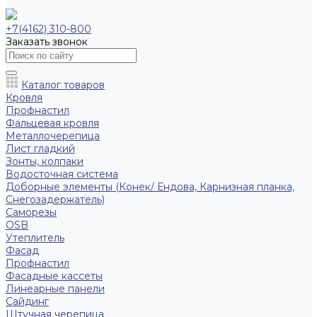
+7(4162) 310-800
Заказать звонок
Каталог товаров
Кровля
Профнастил
Фальцевая кровля
Металлочерепица
Лист гладкий
Зонты, колпаки
Водосточная система
Доборные элементы (Конек/ Ендова, Карнизная планка,
Снегозадержатель)
Саморезы
ОSB
Утеплитель
Фасад
Профнастил
Фасадные кассеты
Линеарные панели
Сайдинг
Штучная черепица