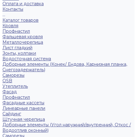
Оплата и доставка
Контакты
...
Каталог товаров
Кровля
Профнастил
Фальцевая кровля
Металлочерепица
Лист гладкий
Зонты, колпаки
Водосточная система
Доборные элементы (Конек/ Ендова, Карнизная планка,
Снегозадержатель)
Саморезы
ОSB
Утеплитель
Фасад
Профнастил
Фасадные кассеты
Линеарные панели
Сайдинг
Штучная черепица
Доборные элементы (Угол наружний/внутренний, Откос /
Водоотлив оконный)
Саморезы