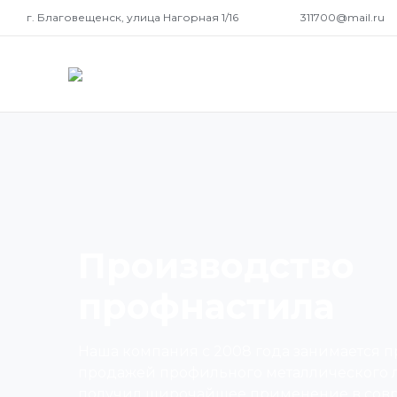
г. Благовещенск, улица Нагорная 1/16
311700@mail.ru
Производство
профнастила
Наша компания с 2008 года занимается 
продажей профильного металлического ли
получил широчайшее применение в сов