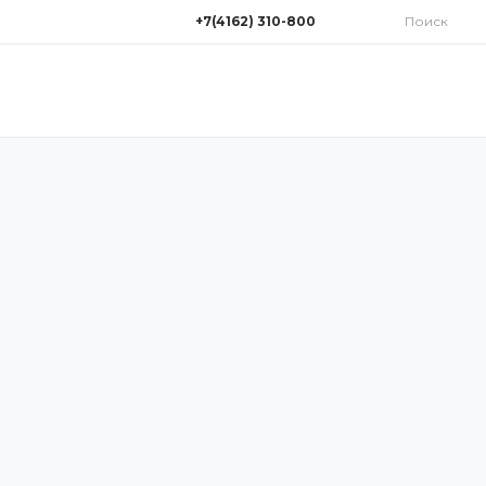
+7(4162) 310-800
Поиск
+7(4162) 310-800
г. Благовещенск, улица
Нагорная 1/16
Пн-Пт: 9:00-18:00 Cб: 9:00-
14:00 Вс: Выходной
311700@mail.ru