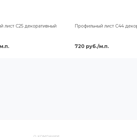
й лист С25 декоративный
Профильный лист С44 деко
м.п.
720 руб./м.п.
О КОМПАНИИ