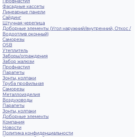
Профнастил
Фасадные кассеты
Линеарные панели
Сайдинг
Штучная черепица
Доборные элементы (Угол наружний/внутренний, Откос /
Водоотлив оконный)
Саморезы
OSB
Утеплитель
Заборы/ограждения
Забор жалюзи
Профнастил
Парапеты
Зонты, колпаки
Труба профильная
Саморезы
Металлоизделия
Воздуховоды
Парапеты
Зонты, колпаки
Доборные элементы
Компания
Новости
Политика конфиденциальности