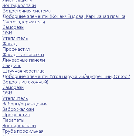
Лист гладкий
Зонты, колпаки
Водосточная система
Доборные элементы (Конек/ Ендова, Карнизная планка,
Снегозадержатель)
Саморезы
ОSB
Утеплитель
Фасад
Профнастил
Фасадные кассеты
Линеарные панели
Сайдинг
Штучная черепица
Доборные элементы (Угол наружний/внутренний, Откос /
Водоотлив оконный)
Саморезы
OSB
Утеплитель
Заборы/ограждения
Забор жалюзи
Профнастил
Парапеты
Зонты, колпаки
Труба профильная