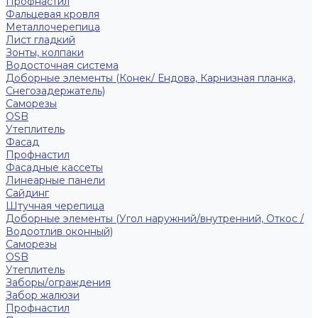
Профнастил
Фальцевая кровля
Металлочерепица
Лист гладкий
Зонты, колпаки
Водосточная система
Доборные элементы (Конек/ Ендова, Карнизная планка,
Снегозадержатель)
Саморезы
ОSB
Утеплитель
Фасад
Профнастил
Фасадные кассеты
Линеарные панели
Сайдинг
Штучная черепица
Доборные элементы (Угол наружний/внутренний, Откос /
Водоотлив оконный)
Саморезы
OSB
Утеплитель
Заборы/ограждения
Забор жалюзи
Профнастил