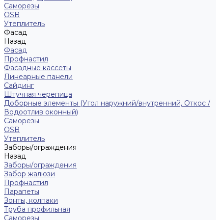
Саморезы
ОSB
Утеплитель
Фасад
Назад
Фасад
Профнастил
Фасадные кассеты
Линеарные панели
Сайдинг
Штучная черепица
Доборные элементы (Угол наружний/внутренний, Откос /
Водоотлив оконный)
Саморезы
OSB
Утеплитель
Заборы/ограждения
Назад
Заборы/ограждения
Забор жалюзи
Профнастил
Парапеты
Зонты, колпаки
Труба профильная
Саморезы