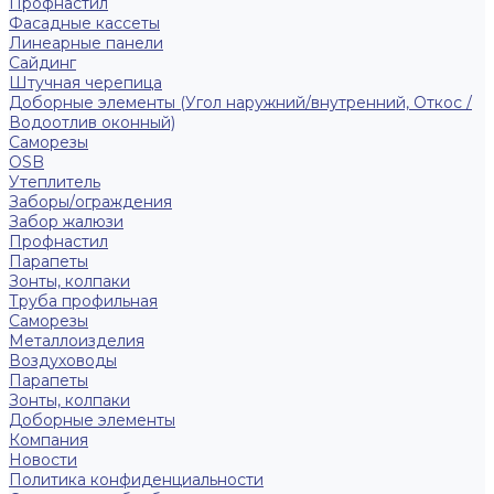
Профнастил
Фасадные кассеты
Линеарные панели
Сайдинг
Штучная черепица
Доборные элементы (Угол наружний/внутренний, Откос /
Водоотлив оконный)
Саморезы
OSB
Утеплитель
Заборы/ограждения
Забор жалюзи
Профнастил
Парапеты
Зонты, колпаки
Труба профильная
Саморезы
Металлоизделия
Воздуховоды
Парапеты
Зонты, колпаки
Доборные элементы
Компания
Новости
Политика конфиденциальности