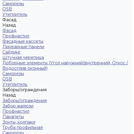
Саморезы
ОSB
Утеплитель
Фасад
Назад
Фасад
Профнастил
Фасадные кассеты
Линеарные панели
Сайдинг
Штучная черепица
Доборные элементы (Угол наружний/внутренний, Откос /
Водоотлив оконный)
Саморезы
OSB
Утеплитель
Заборы/ограждения
Назад
Заборы/ограждения
Забор жалюзи
Профнастил
Парапеты
Зонты, колпаки
Труба профильная
Саморезы