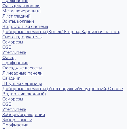
Профнастил
Фальцевая кровля
Металлочерепица
Лист гладкий
Зонты, колпаки
Водосточная система
Доборные элементы (Конек/ Ендова, Карнизная планка,
Снегозадержатель)
Саморезы
ОSB
Утеплитель
Фасад
Профнастил
Фасадные кассеты
Линеарные панели
Сайдинг
Штучная черепица
Доборные элементы (Угол наружний/внутренний, Откос /
Водоотлив оконный)
Саморезы
OSB
Утеплитель
Заборы/ограждения
Забор жалюзи
Профнастил