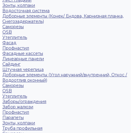
Лист гладкий
Зонты, колпаки
Водосточная система
Доборные элементы (Конек/ Ендова, Карнизная планка,
Снегозадержатель)
Саморезы
ОSB
Утеплитель
Фасад
Профнастил
Фасадные кассеты
Линеарные панели
Сайдинг
Штучная черепица
Доборные элементы (Угол наружний/внутренний, Откос /
Водоотлив оконный)
Саморезы
OSB
Утеплитель
Заборы/ограждения
Забор жалюзи
Профнастил
Парапеты
Зонты, колпаки
Труба профильная