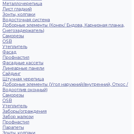
Металлочерепица
Лист гладкий
Зонты, колпаки
Водосточная система
Доборные элементы (Конек/ Ендова, Карнизная планка,
Снегозадержатель)
Саморезы
ОSB
Утеплитель
Фасад
Профнастил
Фасадные кассеты
Линеарные панели
Сайдинг
Штучная черепица
Доборные элементы (Угол наружний/внутренний, Откос /
Водоотлив оконный)
Саморезы
OSB
Утеплитель
Заборы/ограждения
Забор жалюзи
Профнастил
Парапеты
Зонты, колпаки