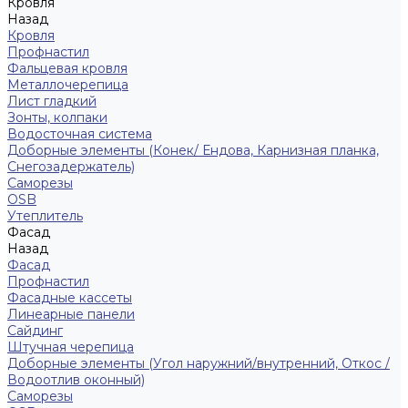
Кровля
Назад
Кровля
Профнастил
Фальцевая кровля
Металлочерепица
Лист гладкий
Зонты, колпаки
Водосточная система
Доборные элементы (Конек/ Ендова, Карнизная планка,
Снегозадержатель)
Саморезы
ОSB
Утеплитель
Фасад
Назад
Фасад
Профнастил
Фасадные кассеты
Линеарные панели
Сайдинг
Штучная черепица
Доборные элементы (Угол наружний/внутренний, Откос /
Водоотлив оконный)
Саморезы