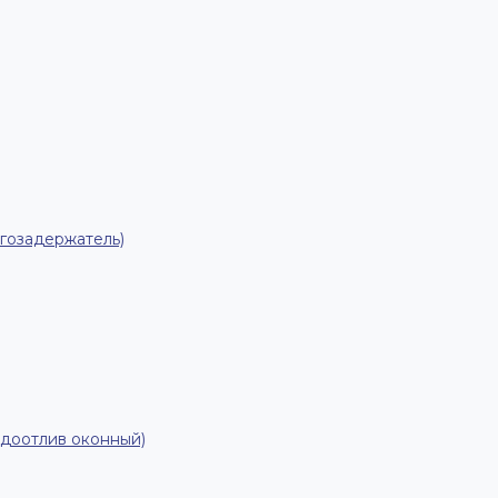
гозадержатель)
одоотлив оконный)