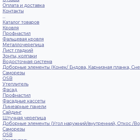
Оплата и доставка
Контакты
...
Каталог товаров
Кровля
Профнастил
Фальцевая кровля
Металлочерепица
Лист гладкий
Зонты, колпаки
Водосточная система
Доборные элементы (Конек/ Ендова, Карнизная планка, Сне
Саморезы
ОSB
Утеплитель
Фасад
Профнастил
Фасадные кассеты
Линеарные панели
Сайдинг
Штучная черепица
Доборные элементы (Угол наружний/внутренний, Откос /В
Саморезы
OSB