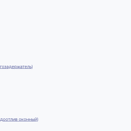
гозадержатель)
одоотлив оконный)