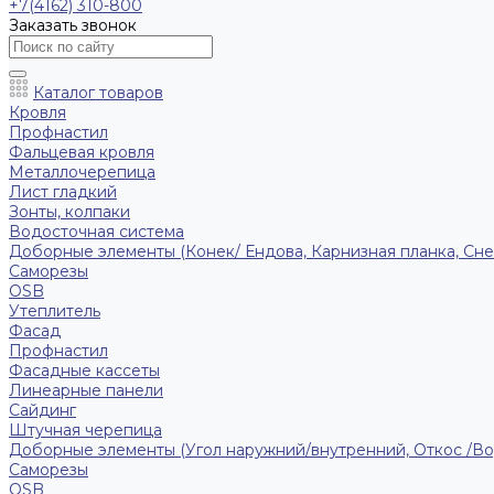
+7(4162) 310-800
Заказать звонок
Каталог товаров
Кровля
Профнастил
Фальцевая кровля
Металлочерепица
Лист гладкий
Зонты, колпаки
Водосточная система
Доборные элементы (Конек/ Ендова, Карнизная планка, Сне
Саморезы
ОSB
Утеплитель
Фасад
Профнастил
Фасадные кассеты
Линеарные панели
Сайдинг
Штучная черепица
Доборные элементы (Угол наружний/внутренний, Откос /В
Саморезы
OSB