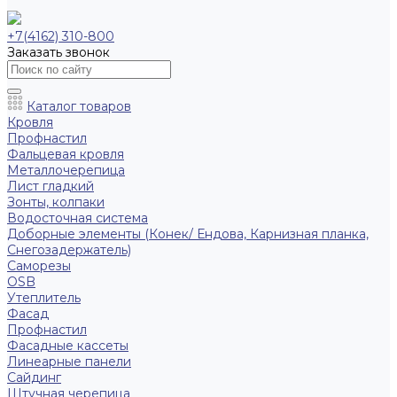
+7(4162) 310-800
Заказать звонок
Каталог товаров
Кровля
Профнастил
Фальцевая кровля
Металлочерепица
Лист гладкий
Зонты, колпаки
Водосточная система
Доборные элементы (Конек/ Ендова, Карнизная планка,
Снегозадержатель)
Саморезы
ОSB
Утеплитель
Фасад
Профнастил
Фасадные кассеты
Линеарные панели
Сайдинг
Штучная черепица