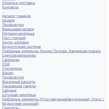
Оплата и доставка
Контакты
...
Каталог товаров
Кровля
Профнастил
Фальцевая кровля
Металлочерепица
Лист гладкий
Зонты, колпаки
Водосточная система
Доборные элементы (Конек/ Ендова, Карнизная планка,
Снегозадержатель)
Саморезы
ОSB
Утеплитель
Фасад
Профнастил
Фасадные кассеты
Линеарные панели
Сайдинг
Штучная черепица
Доборные элементы (Угол наружний/внутренний, Откос /
Водоотлив оконный)
Саморезы