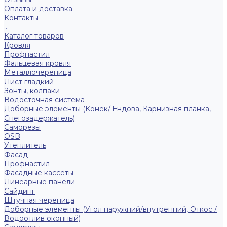
Оплата и доставка
Контакты
...
Каталог товаров
Кровля
Профнастил
Фальцевая кровля
Металлочерепица
Лист гладкий
Зонты, колпаки
Водосточная система
Доборные элементы (Конек/ Ендова, Карнизная планка,
Снегозадержатель)
Саморезы
ОSB
Утеплитель
Фасад
Профнастил
Фасадные кассеты
Линеарные панели
Сайдинг
Штучная черепица
Доборные элементы (Угол наружний/внутренний, Откос /
Водоотлив оконный)