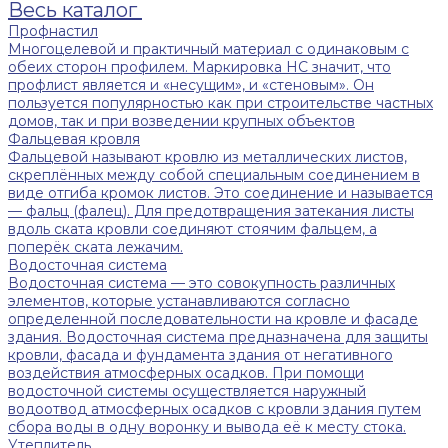
Весь каталог
Профнастил
Многоцелевой и практичный материал с одинаковым с
обеих сторон профилем. Маркировка НС значит, что
профлист является и «несущим», и «стеновым». Он
пользуется популярностью как при строительстве частных
домов, так и при возведении крупных объектов
Фальцевая кровля
Фальцевой называют кровлю из металлических листов,
скреплённых между собой специальным соединением в
виде отгиба кромок листов. Это соединение и называется
— фальц (фалец). Для предотвращения затекания листы
вдоль ската кровли соединяют стоячим фальцем, а
поперёк ската лежачим.
Водосточная система
Водосточная система — это совокупность различных
элементов, которые устанавливаются согласно
определенной последовательности на кровле и фасаде
здания. Водосточная система предназначена для защиты
кровли, фасада и фундамента здания от негативного
воздействия атмосферных осадков. При помощи
водосточной системы осуществляется наружный
водоотвод атмосферных осадков с кровли здания путем
сбора воды в одну воронку и вывода её к месту стока.
Утеплитель