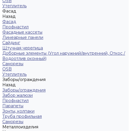
ОSB
Утеплитель
Фасад
Назад
Фасад
Профнастил
Фасадные кассеты
Линеарные панели
Сайдинг
Штучная черепица
Доборные элементы (Угол наружний/внутренний, Откос /
Водоотлив оконный)
Саморезы
OSB
Утеплитель
Заборы/ограждения
Назад
Заборы/ограждения
Забор жалюзи
Профнастил
Парапеты
Зонты, колпаки
Труба профильная
Саморезы
Металлоизделия