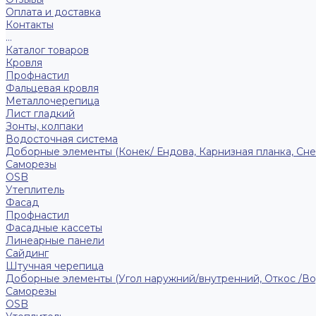
Оплата и доставка
Контакты
...
Каталог товаров
Кровля
Профнастил
Фальцевая кровля
Металлочерепица
Лист гладкий
Зонты, колпаки
Водосточная система
Доборные элементы (Конек/ Ендова, Карнизная планка, Сне
Саморезы
ОSB
Утеплитель
Фасад
Профнастил
Фасадные кассеты
Линеарные панели
Сайдинг
Штучная черепица
Доборные элементы (Угол наружний/внутренний, Откос /В
Саморезы
OSB