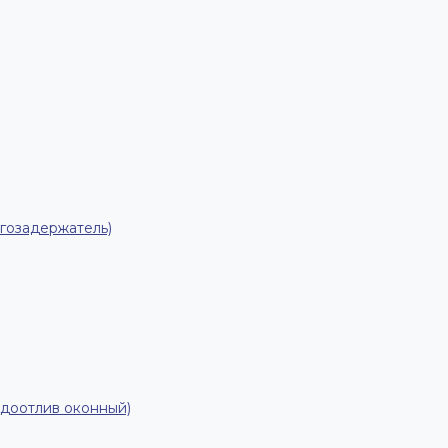
гозадержатель)
одоотлив оконный)