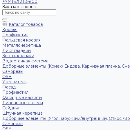
+7(4162) 310-800
Заказать звонок
Каталог товаров
Кровля
Профнастил
Фальцевая кровля
Металлочерепица
Лист гладкий
Зонты, колпаки
Водосточная система
Доборные элементы (Конек/ Ендова, Карнизная планка, Сне
Саморезы
ОSB
Утеплитель
Фасад
Профнастил
Фасадные кассеты
Линеарные панели
Сайдинг
Штучная черепица
Доборные элементы (Угол наружний/внутренний, Откос /В
Саморезы
OSB