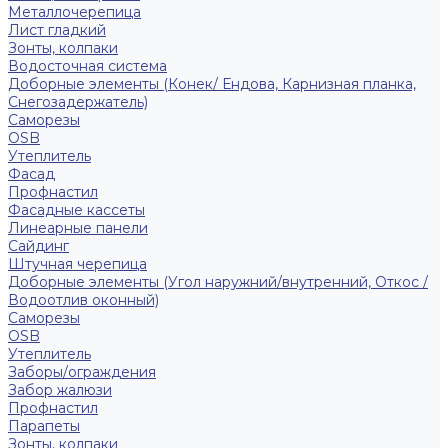
Металлочерепица
Лист гладкий
Зонты, колпаки
Водосточная система
Доборные элементы (Конек/ Ендова, Карнизная планка,
Снегозадержатель)
Саморезы
ОSB
Утеплитель
Фасад
Профнастил
Фасадные кассеты
Линеарные панели
Сайдинг
Штучная черепица
Доборные элементы (Угол наружний/внутренний, Откос /
Водоотлив оконный)
Саморезы
OSB
Утеплитель
Заборы/ограждения
Забор жалюзи
Профнастил
Парапеты
Зонты, колпаки