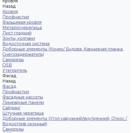
Кровля
Назад
Кровля
Профнастил
Фальцевая кровля
Металлочерепица
Лист гладкий
Зонты, колпаки
Водосточная система
Доборные элементы (Конек/ Ендова, Карнизная планка,
Снегозадержатель)
Саморезы
ОSB
Утеплитель
Фасад
Назад
Фасад
Профнастил
Фасадные кассеты
Линеарные панели
Сайдинг
Штучная черепица
Доборные элементы (Угол наружний/внутренний, Откос /
Водоотлив оконный)
Саморезы