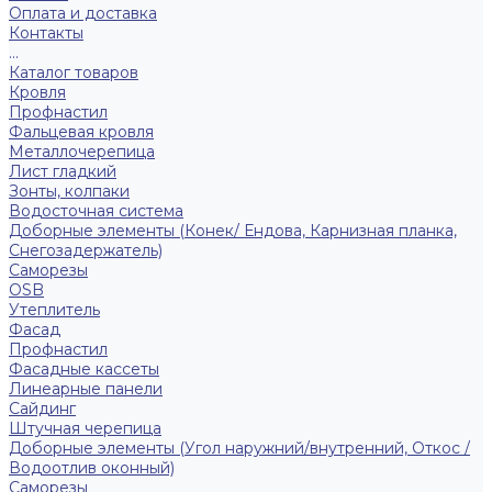
Оплата и доставка
Контакты
...
Каталог товаров
Кровля
Профнастил
Фальцевая кровля
Металлочерепица
Лист гладкий
Зонты, колпаки
Водосточная система
Доборные элементы (Конек/ Ендова, Карнизная планка,
Снегозадержатель)
Саморезы
ОSB
Утеплитель
Фасад
Профнастил
Фасадные кассеты
Линеарные панели
Сайдинг
Штучная черепица
Доборные элементы (Угол наружний/внутренний, Откос /
Водоотлив оконный)
Саморезы