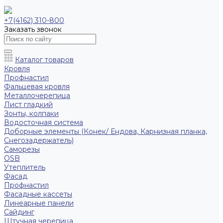
+7(4162) 310-800
Заказать звонок
Каталог товаров
Кровля
Профнастил
Фальцевая кровля
Металлочерепица
Лист гладкий
Зонты, колпаки
Водосточная система
Доборные элементы (Конек/ Ендова, Карнизная планка,
Снегозадержатель)
Саморезы
ОSB
Утеплитель
Фасад
Профнастил
Фасадные кассеты
Линеарные панели
Сайдинг
Штучная черепица