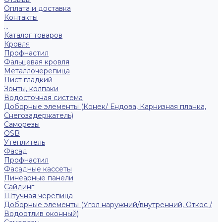
Оплата и доставка
Контакты
...
Каталог товаров
Кровля
Профнастил
Фальцевая кровля
Металлочерепица
Лист гладкий
Зонты, колпаки
Водосточная система
Доборные элементы (Конек/ Ендова, Карнизная планка,
Снегозадержатель)
Саморезы
ОSB
Утеплитель
Фасад
Профнастил
Фасадные кассеты
Линеарные панели
Сайдинг
Штучная черепица
Доборные элементы (Угол наружний/внутренний, Откос /
Водоотлив оконный)