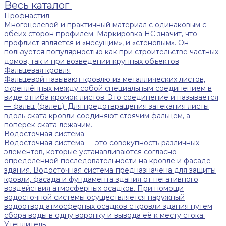
Весь каталог
Профнастил
Многоцелевой и практичный материал с одинаковым с
обеих сторон профилем. Маркировка НС значит, что
профлист является и «несущим», и «стеновым». Он
пользуется популярностью как при строительстве частных
домов, так и при возведении крупных объектов
Фальцевая кровля
Фальцевой называют кровлю из металлических листов,
скреплённых между собой специальным соединением в
виде отгиба кромок листов. Это соединение и называется
— фальц (фалец). Для предотвращения затекания листы
вдоль ската кровли соединяют стоячим фальцем, а
поперёк ската лежачим.
Водосточная система
Водосточная система — это совокупность различных
элементов, которые устанавливаются согласно
определенной последовательности на кровле и фасаде
здания. Водосточная система предназначена для защиты
кровли, фасада и фундамента здания от негативного
воздействия атмосферных осадков. При помощи
водосточной системы осуществляется наружный
водоотвод атмосферных осадков с кровли здания путем
сбора воды в одну воронку и вывода её к месту стока.
Утеплитель