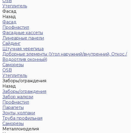
ОSB
Утеплитель
Фасад
Назад
Фасад
Профнастил
Фасадные кассеты
Линеарные панели
Сайдинг
Штучная черепица
Доборные элементы (Угол наружний/внутренний, Откос /
Водоотлив оконный)
Саморезы
OSB
Утеплитель
Заборы/ограждения
Назад
Заборы/ограждения
Забор жалюзи
Профнастил
Парапеты
Зонты, колпаки
Труба профильная
Саморезы
Металлоизделия