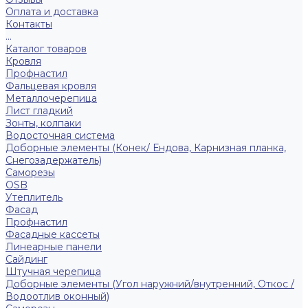
Оплата и доставка
Контакты
...
Каталог товаров
Кровля
Профнастил
Фальцевая кровля
Металлочерепица
Лист гладкий
Зонты, колпаки
Водосточная система
Доборные элементы (Конек/ Ендова, Карнизная планка,
Снегозадержатель)
Саморезы
ОSB
Утеплитель
Фасад
Профнастил
Фасадные кассеты
Линеарные панели
Сайдинг
Штучная черепица
Доборные элементы (Угол наружний/внутренний, Откос /
Водоотлив оконный)