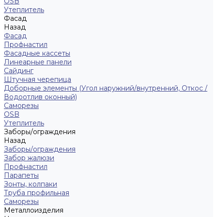
ОSB
Утеплитель
Фасад
Назад
Фасад
Профнастил
Фасадные кассеты
Линеарные панели
Сайдинг
Штучная черепица
Доборные элементы (Угол наружний/внутренний, Откос /
Водоотлив оконный)
Саморезы
OSB
Утеплитель
Заборы/ограждения
Назад
Заборы/ограждения
Забор жалюзи
Профнастил
Парапеты
Зонты, колпаки
Труба профильная
Саморезы
Металлоизделия