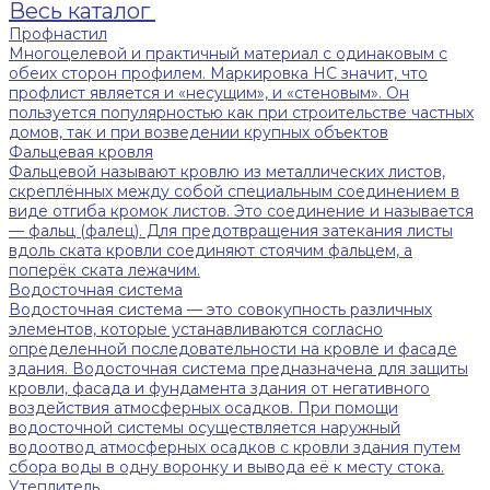
Весь каталог
Профнастил
Многоцелевой и практичный материал с одинаковым с
обеих сторон профилем. Маркировка НС значит, что
профлист является и «несущим», и «стеновым». Он
пользуется популярностью как при строительстве частных
домов, так и при возведении крупных объектов
Фальцевая кровля
Фальцевой называют кровлю из металлических листов,
скреплённых между собой специальным соединением в
виде отгиба кромок листов. Это соединение и называется
— фальц (фалец). Для предотвращения затекания листы
вдоль ската кровли соединяют стоячим фальцем, а
поперёк ската лежачим.
Водосточная система
Водосточная система — это совокупность различных
элементов, которые устанавливаются согласно
определенной последовательности на кровле и фасаде
здания. Водосточная система предназначена для защиты
кровли, фасада и фундамента здания от негативного
воздействия атмосферных осадков. При помощи
водосточной системы осуществляется наружный
водоотвод атмосферных осадков с кровли здания путем
сбора воды в одну воронку и вывода её к месту стока.
Утеплитель