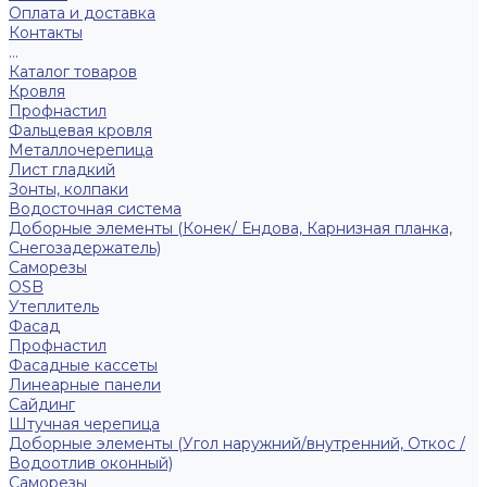
Оплата и доставка
Контакты
...
Каталог товаров
Кровля
Профнастил
Фальцевая кровля
Металлочерепица
Лист гладкий
Зонты, колпаки
Водосточная система
Доборные элементы (Конек/ Ендова, Карнизная планка,
Снегозадержатель)
Саморезы
ОSB
Утеплитель
Фасад
Профнастил
Фасадные кассеты
Линеарные панели
Сайдинг
Штучная черепица
Доборные элементы (Угол наружний/внутренний, Откос /
Водоотлив оконный)
Саморезы