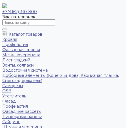
+7(4162) 310-800
Заказать звонок
Каталог товаров
Кровля
Профнастил
Фальцевая кровля
Металлочерепица
Лист гладкий
Зонты, колпаки
Водосточная система
Доборные элементы (Конек/ Ендова, Карнизная планка,
Снегозадержатель)
Саморезы
ОSB
Утеплитель
Фасад
Профнастил
Фасадные кассеты
Линеарные панели
Сайдинг
Штучная черепица