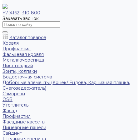
+7(4162) 310-800
Заказать звонок
Каталог товаров
Кровля
Профнастил
Фальцевая кровля
Металлочерепица
Лист гладкий
Зонты, колпаки
Водосточная система
Доборные элементы (Конек/ Ендова, Карнизная планка,
Снегозадержатель)
Саморезы
ОSB
Утеплитель
Фасад
Профнастил
Фасадные кассеты
Линеарные панели
Сайдинг
Штучная черепица