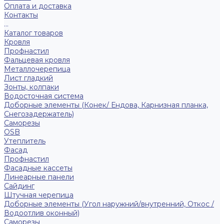
Оплата и доставка
Контакты
...
Каталог товаров
Кровля
Профнастил
Фальцевая кровля
Металлочерепица
Лист гладкий
Зонты, колпаки
Водосточная система
Доборные элементы (Конек/ Ендова, Карнизная планка,
Снегозадержатель)
Саморезы
ОSB
Утеплитель
Фасад
Профнастил
Фасадные кассеты
Линеарные панели
Сайдинг
Штучная черепица
Доборные элементы (Угол наружний/внутренний, Откос /
Водоотлив оконный)
Саморезы