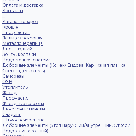
Оплата и доставка
Контакты
...
Каталог товаров
Кровля
Профнастил
Фальцевая кровля
Металлочерепица
Лист гладкий
Зонты, колпаки
Водосточная система
Доборные элементы (Конек/ Ендова, Карнизная планка,
Снегозадержатель)
Саморезы
ОSB
Утеплитель
Фасад
Профнастил
Фасадные кассеты
Линеарные панели
Сайдинг
Штучная черепица
Доборные элементы (Угол наружний/внутренний, Откос /
Водоотлив оконный)