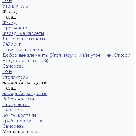
ОSB
Утеплитель
Фасад
Назад
Фасад
Профнастил
Фасадные кассеты
Линеарные панели
Сайдинг
Штучная черепица
Доборные элементы (Угол наружний/внутренний, Откос /
Водоотлив оконный)
Саморезы
OSB
Утеплитель
Заборы/ограждения
Назад
Заборы/ограждения
Забор жалюзи
Профнастил
Парапеты
Зонты, колпаки
Труба профильная
Саморезы
Металлоизделия