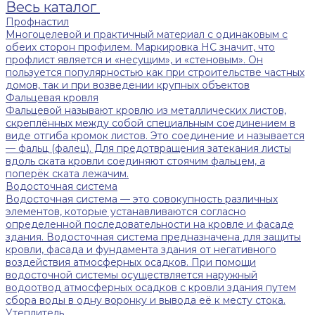
Весь каталог
Профнастил
Многоцелевой и практичный материал с одинаковым с
обеих сторон профилем. Маркировка НС значит, что
профлист является и «несущим», и «стеновым». Он
пользуется популярностью как при строительстве частных
домов, так и при возведении крупных объектов
Фальцевая кровля
Фальцевой называют кровлю из металлических листов,
скреплённых между собой специальным соединением в
виде отгиба кромок листов. Это соединение и называется
— фальц (фалец). Для предотвращения затекания листы
вдоль ската кровли соединяют стоячим фальцем, а
поперёк ската лежачим.
Водосточная система
Водосточная система — это совокупность различных
элементов, которые устанавливаются согласно
определенной последовательности на кровле и фасаде
здания. Водосточная система предназначена для защиты
кровли, фасада и фундамента здания от негативного
воздействия атмосферных осадков. При помощи
водосточной системы осуществляется наружный
водоотвод атмосферных осадков с кровли здания путем
сбора воды в одну воронку и вывода её к месту стока.
Утеплитель