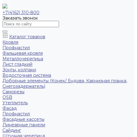
+7(4162) 310-800
Заказать звонок
Каталог товаров
Кровля
Профнастил
Фальцевая кровля
Металлочерепица
Лист гладкий
Зонты, колпаки
Водосточная система
Доборные элементы (Конек/ Ендова, Карнизная планка,
Снегозадержатель)
Саморезы
ОSB
Утеплитель
Фасад
Профнастил
Фасадные кассеты
Линеарные панели
Сайдинг
Штучная черепица