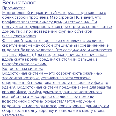
Весь каталог
Профнастил
Многоцелевой и практичный материал с одинаковым с
обеих сторон профилем. Маркировка НС значит, что
профлист является и «несущим», и «стеновым». Он
пользуется популярностью как при строительстве частных
домов, так и при возведении крупных объектов
Фальцевая кровля
Фальцевой называют кровлю из металлических листов,
скреплённых между собой специальным соединением в
виде отгиба кромок листов. Это соединение и называется
— фальц (фалец). Для предотвращения затекания листы
вдоль ската кровли соединяют стоячим фальцем, а
поперёк ската лежачим.
Водосточная система
Водосточная система — это совокупность различных
элементов, которые устанавливаются согласно
определенной последовательности на кровле и фасаде
здания. Водосточная система предназначена для защиты
кровли, фасада и фундамента здания от негативного
воздействия атмосферных осадков. При помощи
водосточной системы осуществляется наружный
водоотвод атмосферных осадков с кровли здания путем
сбора воды в одну воронку и вывода её к месту стока.
Утеплитель