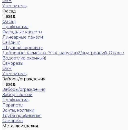
ОSB
Утеплитель
Фасад
Назад
Фасад
Профнастил
Фасадные кассеты
Линеарные панели
Сайдинг
Штучная черепица
Доборные элементы (Угол наружний/внутренний, Откос /
Водоотлив оконный)
Саморезы
OSB
Утеплитель
Заборы/ограждения
Назад
Заборы/ограждения
Забор жалюзи
Профнастил
Парапеты
Зонты, колпаки
Труба профильная
Саморезы
Металлоизделия