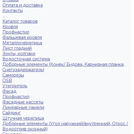
Оплата и доставка
Контакты
...
Каталог товаров
Кровля
Профнастил
Фальцевая кровля
Металлочерепица
Лист гладкий
Зонты, колпаки
Водосточная система
Доборные элементы (Конек/ Ендова, Карнизная планка,
Снегозадержатель)
Саморезы
ОSB
Утеплитель
Фасад
Профнастил
Фасадные кассеты
Линеарные панели
Сайдинг
Штучная черепица
Доборные элементы (Угол наружний/внутренний, Откос /
Водоотлив оконный)