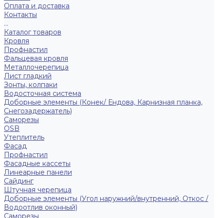
Оплата и доставка
Контакты
...
Каталог товаров
Кровля
Профнастил
Фальцевая кровля
Металлочерепица
Лист гладкий
Зонты, колпаки
Водосточная система
Доборные элементы (Конек/ Ендова, Карнизная планка,
Снегозадержатель)
Саморезы
ОSB
Утеплитель
Фасад
Профнастил
Фасадные кассеты
Линеарные панели
Сайдинг
Штучная черепица
Доборные элементы (Угол наружний/внутренний, Откос /
Водоотлив оконный)
Саморезы