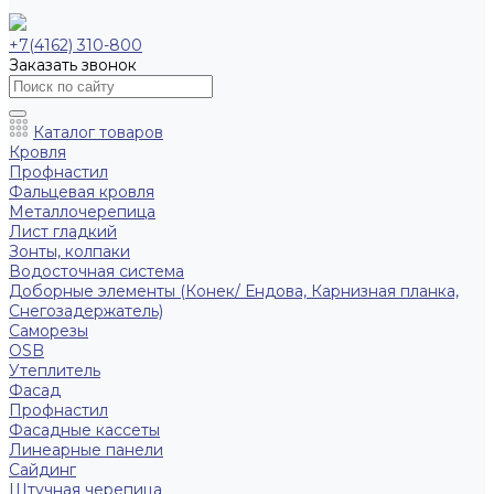
+7(4162) 310-800
Заказать звонок
Каталог товаров
Кровля
Профнастил
Фальцевая кровля
Металлочерепица
Лист гладкий
Зонты, колпаки
Водосточная система
Доборные элементы (Конек/ Ендова, Карнизная планка,
Снегозадержатель)
Саморезы
ОSB
Утеплитель
Фасад
Профнастил
Фасадные кассеты
Линеарные панели
Сайдинг
Штучная черепица