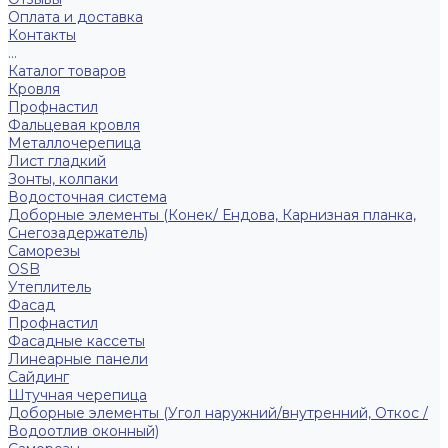
Оплата и доставка
Контакты
...
Каталог товаров
Кровля
Профнастил
Фальцевая кровля
Металлочерепица
Лист гладкий
Зонты, колпаки
Водосточная система
Доборные элементы (Конек/ Ендова, Карнизная планка,
Снегозадержатель)
Саморезы
ОSB
Утеплитель
Фасад
Профнастил
Фасадные кассеты
Линеарные панели
Сайдинг
Штучная черепица
Доборные элементы (Угол наружний/внутренний, Откос /
Водоотлив оконный)