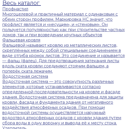
Весь каталог
Профнастил
Многоцелевой и практичный материал с одинаковым с
обеих сторон профилем. Маркировка НС значит, что
профлист является и «несущим», и «стеновым». Он
пользуется популярностью как при строительстве частных
домов, так и при возведении крупных объектов
Фальцевая кровля
Фальцевой называют кровлю из металлических листов,
скреплённых между собой специальным соединением в
виде отгиба кромок листов. Это соединение и называется
— фальц (фалец). Для предотвращения затекания листы
вдоль ската кровли соединяют стоячим фальцем, а
поперёк ската лежачим.
Водосточная система
Водосточная система — это совокупность различных
элементов, которые устанавливаются согласно
определенной последовательности на кровле и фасаде
здания. Водосточная система предназначена для защиты
кровли, фасада и фундамента здания от негативного
воздействия атмосферных осадков. При помощи
водосточной системы осуществляется наружный
водоотвод атмосферных осадков с кровли здания путем
сбора воды в одну воронку и вывода её к месту стока.
Утеплитель