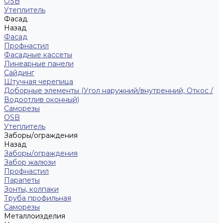
ОSB
Утеплитель
Фасад
Назад
Фасад
Профнастил
Фасадные кассеты
Линеарные панели
Сайдинг
Штучная черепица
Доборные элементы (Угол наружний/внутренний, Откос /
Водоотлив оконный)
Саморезы
OSB
Утеплитель
Заборы/ограждения
Назад
Заборы/ограждения
Забор жалюзи
Профнастил
Парапеты
Зонты, колпаки
Труба профильная
Саморезы
Металлоизделия