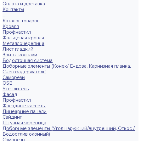
Оплата и доставка
Контакты
...
Каталог товаров
Кровля
Профнастил
Фальцевая кровля
Металлочерепица
Лист гладкий
Зонты, колпаки
Водосточная система
Доборные элементы (Конек/ Ендова, Карнизная планка,
Снегозадержатель)
Саморезы
ОSB
Утеплитель
Фасад
Профнастил
Фасадные кассеты
Линеарные панели
Сайдинг
Штучная черепица
Доборные элементы (Угол наружний/внутренний, Откос /
Водоотлив оконный)
Саморезы