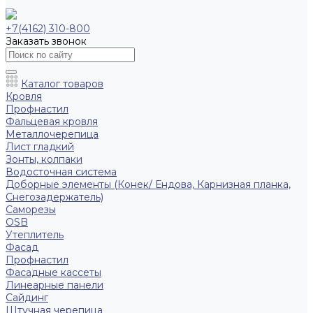
+7(4162) 310-800
Заказать звонок
Каталог товаров
Кровля
Профнастил
Фальцевая кровля
Металлочерепица
Лист гладкий
Зонты, колпаки
Водосточная система
Доборные элементы (Конек/ Ендова, Карнизная планка,
Снегозадержатель)
Саморезы
ОSB
Утеплитель
Фасад
Профнастил
Фасадные кассеты
Линеарные панели
Сайдинг
Штучная черепица