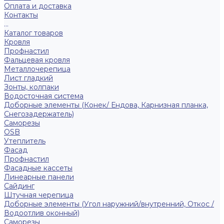
Оплата и доставка
Контакты
...
Каталог товаров
Кровля
Профнастил
Фальцевая кровля
Металлочерепица
Лист гладкий
Зонты, колпаки
Водосточная система
Доборные элементы (Конек/ Ендова, Карнизная планка,
Снегозадержатель)
Саморезы
ОSB
Утеплитель
Фасад
Профнастил
Фасадные кассеты
Линеарные панели
Сайдинг
Штучная черепица
Доборные элементы (Угол наружний/внутренний, Откос /
Водоотлив оконный)
Саморезы