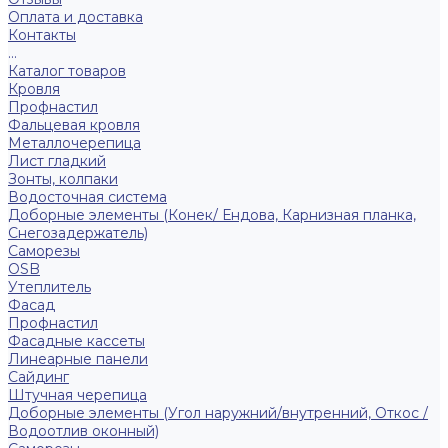
Оплата и доставка
Контакты
...
Каталог товаров
Кровля
Профнастил
Фальцевая кровля
Металлочерепица
Лист гладкий
Зонты, колпаки
Водосточная система
Доборные элементы (Конек/ Ендова, Карнизная планка,
Снегозадержатель)
Саморезы
ОSB
Утеплитель
Фасад
Профнастил
Фасадные кассеты
Линеарные панели
Сайдинг
Штучная черепица
Доборные элементы (Угол наружний/внутренний, Откос /
Водоотлив оконный)