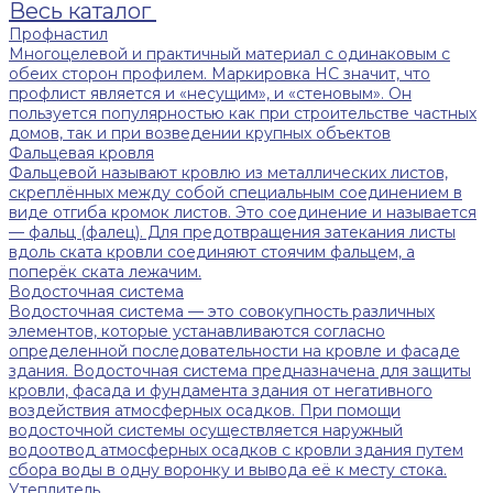
Весь каталог
Профнастил
Многоцелевой и практичный материал с одинаковым с
обеих сторон профилем. Маркировка НС значит, что
профлист является и «несущим», и «стеновым». Он
пользуется популярностью как при строительстве частных
домов, так и при возведении крупных объектов
Фальцевая кровля
Фальцевой называют кровлю из металлических листов,
скреплённых между собой специальным соединением в
виде отгиба кромок листов. Это соединение и называется
— фальц (фалец). Для предотвращения затекания листы
вдоль ската кровли соединяют стоячим фальцем, а
поперёк ската лежачим.
Водосточная система
Водосточная система — это совокупность различных
элементов, которые устанавливаются согласно
определенной последовательности на кровле и фасаде
здания. Водосточная система предназначена для защиты
кровли, фасада и фундамента здания от негативного
воздействия атмосферных осадков. При помощи
водосточной системы осуществляется наружный
водоотвод атмосферных осадков с кровли здания путем
сбора воды в одну воронку и вывода её к месту стока.
Утеплитель