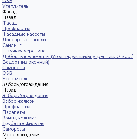
ОSB
Утеплитель
Фасад
Назад
Фасад
Профнастил
Фасадные кассеты
Линеарные панели
Сайдинг
Штучная черепица
Доборные элементы (Угол наружний/внутренний, Откос /
Водоотлив оконный)
Саморезы
OSB
Утеплитель
Заборы/ограждения
Назад
Заборы/ограждения
Забор жалюзи
Профнастил
Парапеты
Зонты, колпаки
Труба профильная
Саморезы
Металлоизделия