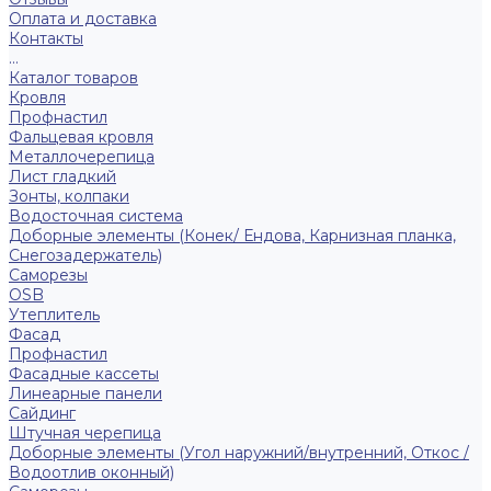
Оплата и доставка
Контакты
...
Каталог товаров
Кровля
Профнастил
Фальцевая кровля
Металлочерепица
Лист гладкий
Зонты, колпаки
Водосточная система
Доборные элементы (Конек/ Ендова, Карнизная планка,
Снегозадержатель)
Саморезы
ОSB
Утеплитель
Фасад
Профнастил
Фасадные кассеты
Линеарные панели
Сайдинг
Штучная черепица
Доборные элементы (Угол наружний/внутренний, Откос /
Водоотлив оконный)