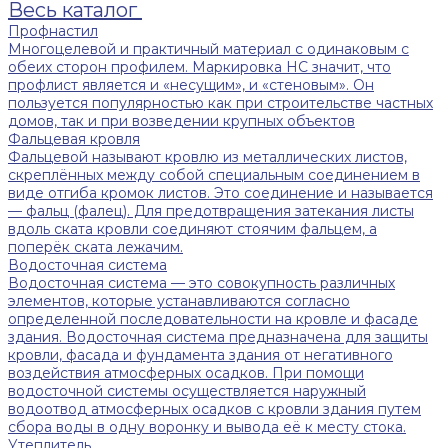
Весь каталог
Профнастил
Многоцелевой и практичный материал с одинаковым с
обеих сторон профилем. Маркировка НС значит, что
профлист является и «несущим», и «стеновым». Он
пользуется популярностью как при строительстве частных
домов, так и при возведении крупных объектов
Фальцевая кровля
Фальцевой называют кровлю из металлических листов,
скреплённых между собой специальным соединением в
виде отгиба кромок листов. Это соединение и называется
— фальц (фалец). Для предотвращения затекания листы
вдоль ската кровли соединяют стоячим фальцем, а
поперёк ската лежачим.
Водосточная система
Водосточная система — это совокупность различных
элементов, которые устанавливаются согласно
определенной последовательности на кровле и фасаде
здания. Водосточная система предназначена для защиты
кровли, фасада и фундамента здания от негативного
воздействия атмосферных осадков. При помощи
водосточной системы осуществляется наружный
водоотвод атмосферных осадков с кровли здания путем
сбора воды в одну воронку и вывода её к месту стока.
Утеплитель