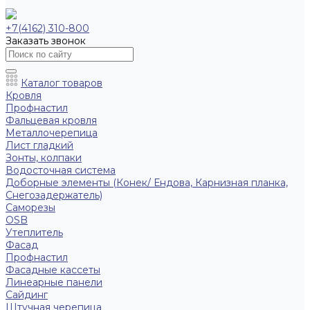
+7(4162) 310-800
Заказать звонок
Каталог товаров
Кровля
Профнастил
Фальцевая кровля
Металлочерепица
Лист гладкий
Зонты, колпаки
Водосточная система
Доборные элементы (Конек/ Ендова, Карнизная планка,
Снегозадержатель)
Саморезы
ОSB
Утеплитель
Фасад
Профнастил
Фасадные кассеты
Линеарные панели
Сайдинг
Штучная черепица