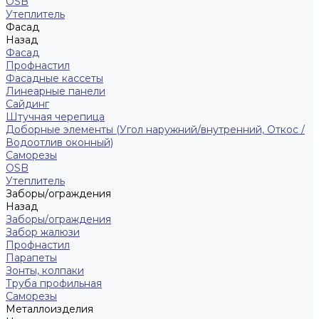
ОSB
Утеплитель
Фасад
Назад
Фасад
Профнастил
Фасадные кассеты
Линеарные панели
Сайдинг
Штучная черепица
Доборные элементы (Угол наружний/внутренний, Откос /
Водоотлив оконный)
Саморезы
OSB
Утеплитель
Заборы/ограждения
Назад
Заборы/ограждения
Забор жалюзи
Профнастил
Парапеты
Зонты, колпаки
Труба профильная
Саморезы
Металлоизделия