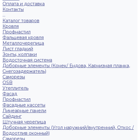
Оплата и доставка
Контакты
...
Каталог товаров
Кровля
Профнастил
Фальцевая кровля
Металлочерепица
Лист гладкий
Зонты, колпаки
Водосточная система
Доборные элементы (Конек/ Ендова, Карнизная планка,
Снегозадержатель)
Саморезы
ОSB
Утеплитель
Фасад
Профнастил
Фасадные кассеты
Линеарные панели
Сайдинг
Штучная черепица
Доборные элементы (Угол наружний/внутренний, Откос /
Водоотлив оконный)
Саморезы