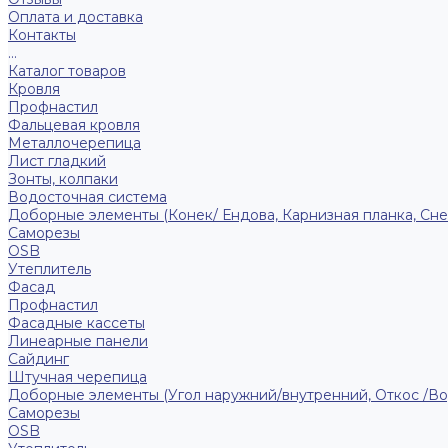
Оплата и доставка
Контакты
...
Каталог товаров
Кровля
Профнастил
Фальцевая кровля
Металлочерепица
Лист гладкий
Зонты, колпаки
Водосточная система
Доборные элементы (Конек/ Ендова, Карнизная планка, Сне
Саморезы
ОSB
Утеплитель
Фасад
Профнастил
Фасадные кассеты
Линеарные панели
Сайдинг
Штучная черепица
Доборные элементы (Угол наружний/внутренний, Откос /В
Саморезы
OSB