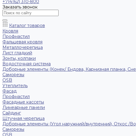
+7(4162) 310-800
Заказать звонок
Каталог товаров
Кровля
Профнастил
Фальцевая кровля
Металлочерепица
Лист гладкий
Зонты, колпаки
Водосточная система
Доборные элементы (Конек/ Ендова, Карнизная планка, Сне
Саморезы
ОSB
Утеплитель
Фасад
Профнастил
Фасадные кассеты
Линеарные панели
Сайдинг
Штучная черепица
Доборные элементы (Угол наружний/внутренний, Откос /В
Саморезы
OSB