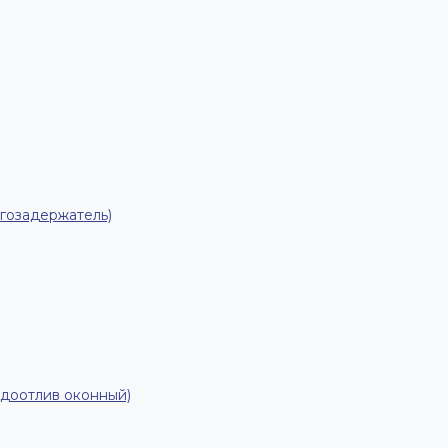
гозадержатель)
одоотлив оконный)