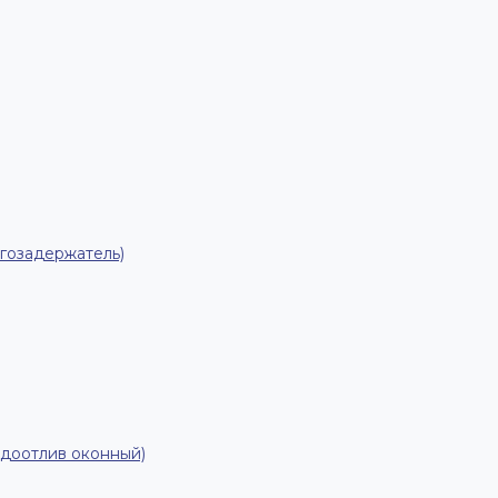
гозадержатель)
одоотлив оконный)