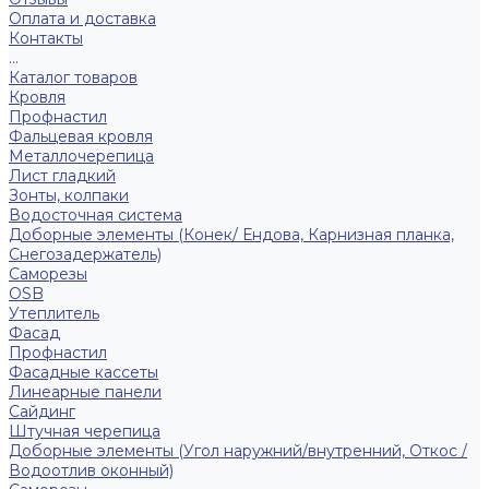
Оплата и доставка
Контакты
...
Каталог товаров
Кровля
Профнастил
Фальцевая кровля
Металлочерепица
Лист гладкий
Зонты, колпаки
Водосточная система
Доборные элементы (Конек/ Ендова, Карнизная планка,
Снегозадержатель)
Саморезы
ОSB
Утеплитель
Фасад
Профнастил
Фасадные кассеты
Линеарные панели
Сайдинг
Штучная черепица
Доборные элементы (Угол наружний/внутренний, Откос /
Водоотлив оконный)