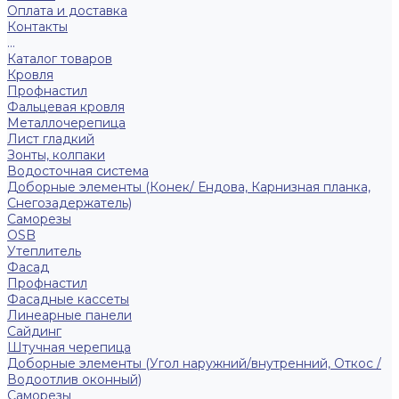
Оплата и доставка
Контакты
...
Каталог товаров
Кровля
Профнастил
Фальцевая кровля
Металлочерепица
Лист гладкий
Зонты, колпаки
Водосточная система
Доборные элементы (Конек/ Ендова, Карнизная планка,
Снегозадержатель)
Саморезы
ОSB
Утеплитель
Фасад
Профнастил
Фасадные кассеты
Линеарные панели
Сайдинг
Штучная черепица
Доборные элементы (Угол наружний/внутренний, Откос /
Водоотлив оконный)
Саморезы