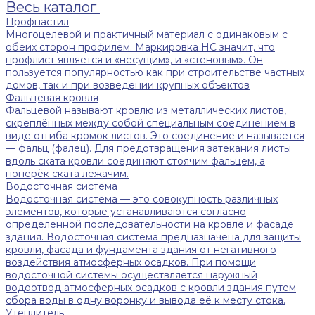
Весь каталог
Профнастил
Многоцелевой и практичный материал с одинаковым с
обеих сторон профилем. Маркировка НС значит, что
профлист является и «несущим», и «стеновым». Он
пользуется популярностью как при строительстве частных
домов, так и при возведении крупных объектов
Фальцевая кровля
Фальцевой называют кровлю из металлических листов,
скреплённых между собой специальным соединением в
виде отгиба кромок листов. Это соединение и называется
— фальц (фалец). Для предотвращения затекания листы
вдоль ската кровли соединяют стоячим фальцем, а
поперёк ската лежачим.
Водосточная система
Водосточная система — это совокупность различных
элементов, которые устанавливаются согласно
определенной последовательности на кровле и фасаде
здания. Водосточная система предназначена для защиты
кровли, фасада и фундамента здания от негативного
воздействия атмосферных осадков. При помощи
водосточной системы осуществляется наружный
водоотвод атмосферных осадков с кровли здания путем
сбора воды в одну воронку и вывода её к месту стока.
Утеплитель