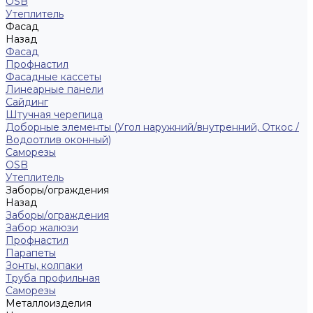
ОSB
Утеплитель
Фасад
Назад
Фасад
Профнастил
Фасадные кассеты
Линеарные панели
Сайдинг
Штучная черепица
Доборные элементы (Угол наружний/внутренний, Откос /
Водоотлив оконный)
Саморезы
OSB
Утеплитель
Заборы/ограждения
Назад
Заборы/ограждения
Забор жалюзи
Профнастил
Парапеты
Зонты, колпаки
Труба профильная
Саморезы
Металлоизделия