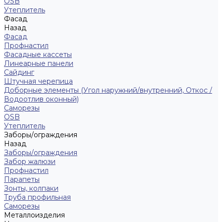
ОSB
Утеплитель
Фасад
Назад
Фасад
Профнастил
Фасадные кассеты
Линеарные панели
Сайдинг
Штучная черепица
Доборные элементы (Угол наружний/внутренний, Откос /
Водоотлив оконный)
Саморезы
OSB
Утеплитель
Заборы/ограждения
Назад
Заборы/ограждения
Забор жалюзи
Профнастил
Парапеты
Зонты, колпаки
Труба профильная
Саморезы
Металлоизделия