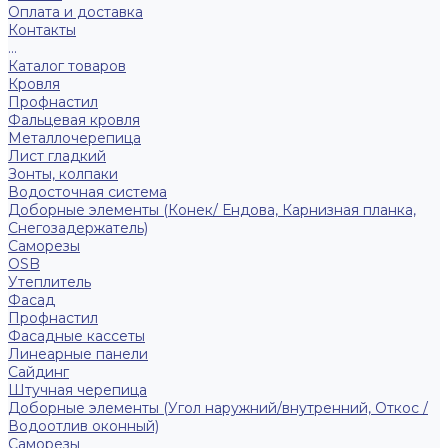
Оплата и доставка
Контакты
...
Каталог товаров
Кровля
Профнастил
Фальцевая кровля
Металлочерепица
Лист гладкий
Зонты, колпаки
Водосточная система
Доборные элементы (Конек/ Ендова, Карнизная планка,
Снегозадержатель)
Саморезы
ОSB
Утеплитель
Фасад
Профнастил
Фасадные кассеты
Линеарные панели
Сайдинг
Штучная черепица
Доборные элементы (Угол наружний/внутренний, Откос /
Водоотлив оконный)
Саморезы