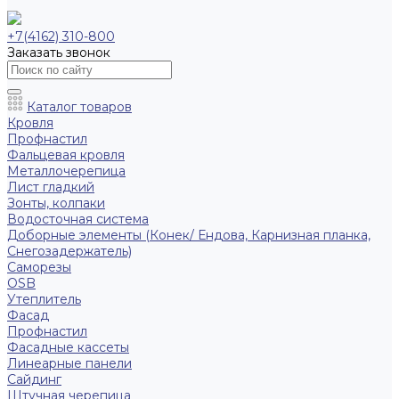
+7(4162) 310-800
Заказать звонок
Каталог товаров
Кровля
Профнастил
Фальцевая кровля
Металлочерепица
Лист гладкий
Зонты, колпаки
Водосточная система
Доборные элементы (Конек/ Ендова, Карнизная планка,
Снегозадержатель)
Саморезы
ОSB
Утеплитель
Фасад
Профнастил
Фасадные кассеты
Линеарные панели
Сайдинг
Штучная черепица