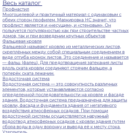
Весь каталог
Профнастил
Многоцелевой и практичный материал с одинаковым с
обеих сторон профилем. Маркировка НС значит, что
профлист является и «несущим», и «стеновым». Он
пользуется популярностью как при строительстве частных
домов, так и при возведении крупных объектов
Фальцевая кровля
Фальцевой называют кровлю из металлических листов,
скреплённых между собой специальным соединением в
виде отгиба кромок листов. Это соединение и называется
— фальц (фалец). Для предотвращения затекания листы
вдоль ската кровли соединяют стоячим фальцем, а
поперёк ската лежачим.
Водосточная система
Водосточная система — это совокупность различных
элементов, которые устанавливаются согласно
определенной последовательности на кровле и фасаде
здания. Водосточная система предназначена для защиты
кровли, фасада и фундамента здания от негативного
воздействия атмосферных осадков. При помощи
водосточной системы осуществляется наружный
водоотвод атмосферных осадков с кровли здания путем
сбора воды в одну воронку и вывода её к месту стока.
Утеплитель