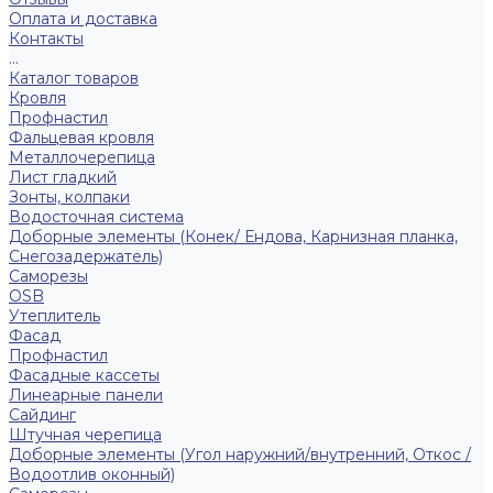
Оплата и доставка
Контакты
...
Каталог товаров
Кровля
Профнастил
Фальцевая кровля
Металлочерепица
Лист гладкий
Зонты, колпаки
Водосточная система
Доборные элементы (Конек/ Ендова, Карнизная планка,
Снегозадержатель)
Саморезы
ОSB
Утеплитель
Фасад
Профнастил
Фасадные кассеты
Линеарные панели
Сайдинг
Штучная черепица
Доборные элементы (Угол наружний/внутренний, Откос /
Водоотлив оконный)