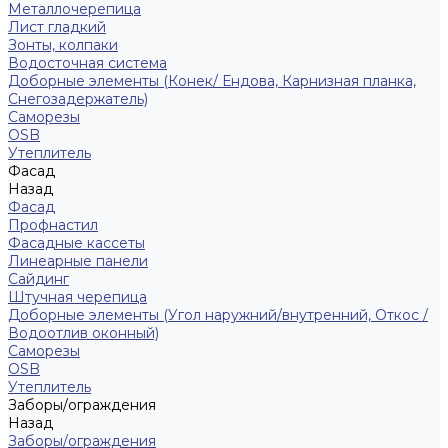
Металлочерепица
Лист гладкий
Зонты, колпаки
Водосточная система
Доборные элементы (Конек/ Ендова, Карнизная планка,
Снегозадержатель)
Саморезы
ОSB
Утеплитель
Фасад
Назад
Фасад
Профнастил
Фасадные кассеты
Линеарные панели
Сайдинг
Штучная черепица
Доборные элементы (Угол наружний/внутренний, Откос /
Водоотлив оконный)
Саморезы
OSB
Утеплитель
Заборы/ограждения
Назад
Заборы/ограждения