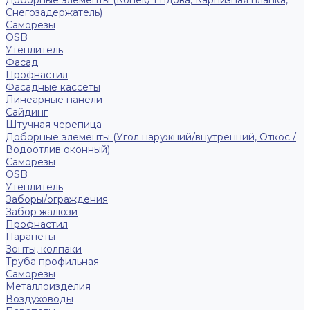
Доборные элементы (Конек/ Ендова, Карнизная планка,
Снегозадержатель)
Саморезы
ОSB
Утеплитель
Фасад
Профнастил
Фасадные кассеты
Линеарные панели
Сайдинг
Штучная черепица
Доборные элементы (Угол наружний/внутренний, Откос /
Водоотлив оконный)
Саморезы
OSB
Утеплитель
Заборы/ограждения
Забор жалюзи
Профнастил
Парапеты
Зонты, колпаки
Труба профильная
Саморезы
Металлоизделия
Воздуховоды