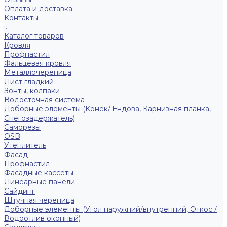
Оплата и доставка
Контакты
...
Каталог товаров
Кровля
Профнастил
Фальцевая кровля
Металлочерепица
Лист гладкий
Зонты, колпаки
Водосточная система
Доборные элементы (Конек/ Ендова, Карнизная планка,
Снегозадержатель)
Саморезы
ОSB
Утеплитель
Фасад
Профнастил
Фасадные кассеты
Линеарные панели
Сайдинг
Штучная черепица
Доборные элементы (Угол наружний/внутренний, Откос /
Водоотлив оконный)