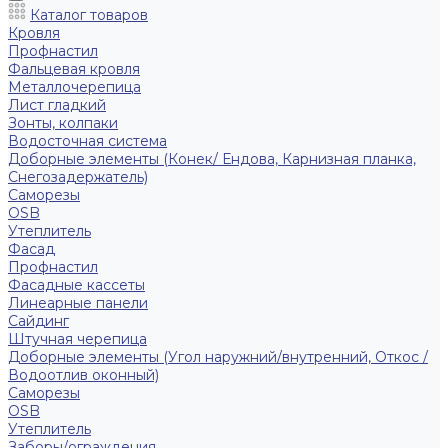
Каталог товаров
Кровля
Профнастил
Фальцевая кровля
Металлочерепица
Лист гладкий
Зонты, колпаки
Водосточная система
Доборные элементы (Конек/ Ендова, Карнизная планка,
Снегозадержатель)
Саморезы
ОSB
Утеплитель
Фасад
Профнастил
Фасадные кассеты
Линеарные панели
Сайдинг
Штучная черепица
Доборные элементы (Угол наружний/внутренний, Откос /
Водоотлив оконный)
Саморезы
OSB
Утеплитель
Заборы/ограждения