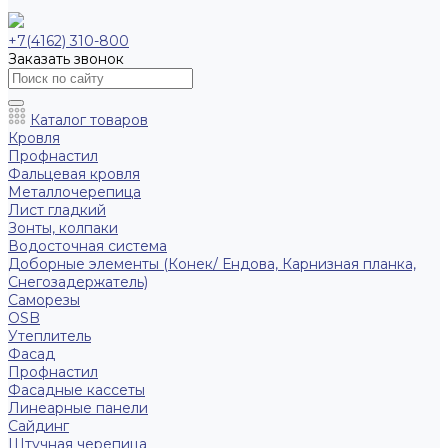
+7(4162) 310-800
Заказать звонок
Каталог товаров
Кровля
Профнастил
Фальцевая кровля
Металлочерепица
Лист гладкий
Зонты, колпаки
Водосточная система
Доборные элементы (Конек/ Ендова, Карнизная планка,
Снегозадержатель)
Саморезы
ОSB
Утеплитель
Фасад
Профнастил
Фасадные кассеты
Линеарные панели
Сайдинг
Штучная черепица