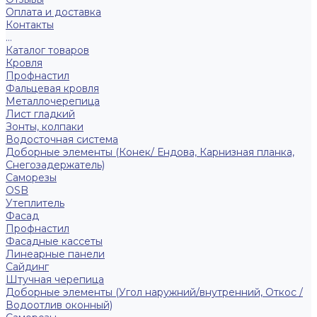
Оплата и доставка
Контакты
...
Каталог товаров
Кровля
Профнастил
Фальцевая кровля
Металлочерепица
Лист гладкий
Зонты, колпаки
Водосточная система
Доборные элементы (Конек/ Ендова, Карнизная планка,
Снегозадержатель)
Саморезы
ОSB
Утеплитель
Фасад
Профнастил
Фасадные кассеты
Линеарные панели
Сайдинг
Штучная черепица
Доборные элементы (Угол наружний/внутренний, Откос /
Водоотлив оконный)