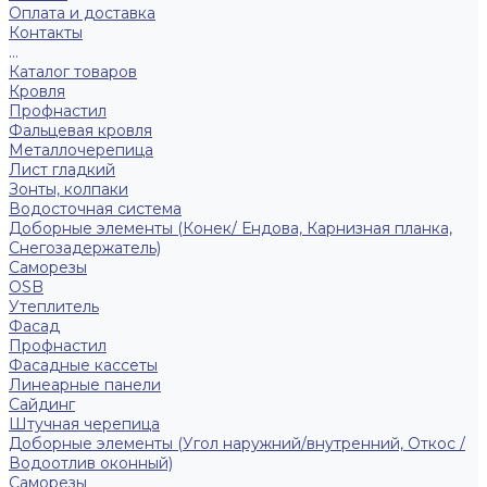
Оплата и доставка
Контакты
...
Каталог товаров
Кровля
Профнастил
Фальцевая кровля
Металлочерепица
Лист гладкий
Зонты, колпаки
Водосточная система
Доборные элементы (Конек/ Ендова, Карнизная планка,
Снегозадержатель)
Саморезы
ОSB
Утеплитель
Фасад
Профнастил
Фасадные кассеты
Линеарные панели
Сайдинг
Штучная черепица
Доборные элементы (Угол наружний/внутренний, Откос /
Водоотлив оконный)
Саморезы