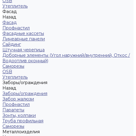
ОSB
Утеплитель
Фасад
Назад
Фасад
Профнастил
Фасадные кассеты
Линеарные панели
Сайдинг
Штучная черепица
Доборные элементы (Угол наружний/внутренний, Откос /
Водоотлив оконный)
Саморезы
OSB
Утеплитель
Заборы/ограждения
Назад
Заборы/ограждения
Забор жалюзи
Профнастил
Парапеты
Зонты, колпаки
Труба профильная
Саморезы
Металлоизделия