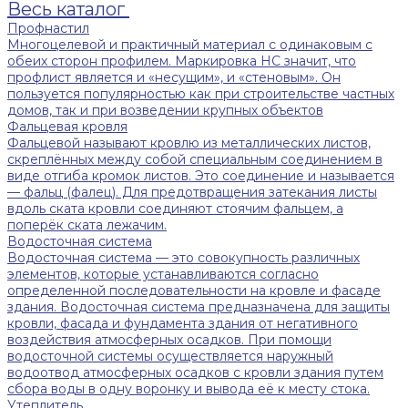
Весь каталог
Профнастил
Многоцелевой и практичный материал с одинаковым с
обеих сторон профилем. Маркировка НС значит, что
профлист является и «несущим», и «стеновым». Он
пользуется популярностью как при строительстве частных
домов, так и при возведении крупных объектов
Фальцевая кровля
Фальцевой называют кровлю из металлических листов,
скреплённых между собой специальным соединением в
виде отгиба кромок листов. Это соединение и называется
— фальц (фалец). Для предотвращения затекания листы
вдоль ската кровли соединяют стоячим фальцем, а
поперёк ската лежачим.
Водосточная система
Водосточная система — это совокупность различных
элементов, которые устанавливаются согласно
определенной последовательности на кровле и фасаде
здания. Водосточная система предназначена для защиты
кровли, фасада и фундамента здания от негативного
воздействия атмосферных осадков. При помощи
водосточной системы осуществляется наружный
водоотвод атмосферных осадков с кровли здания путем
сбора воды в одну воронку и вывода её к месту стока.
Утеплитель