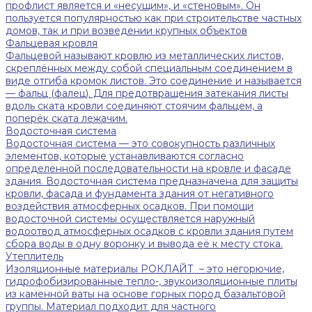
профлист является и «несущим», и «стеновым». Он
пользуется популярностью как при строительстве частных
домов, так и при возведении крупных объектов
Фальцевая кровля
Фальцевой называют кровлю из металлических листов,
скреплённых между собой специальным соединением в
виде отгиба кромок листов. Это соединение и называется
— фальц (фалец). Для предотвращения затекания листы
вдоль ската кровли соединяют стоячим фальцем, а
поперёк ската лежачим.
Водосточная система
Водосточная система — это совокупность различных
элементов, которые устанавливаются согласно
определенной последовательности на кровле и фасаде
здания. Водосточная система предназначена для защиты
кровли, фасада и фундамента здания от негативного
воздействия атмосферных осадков. При помощи
водосточной системы осуществляется наружный
водоотвод атмосферных осадков с кровли здания путем
сбора воды в одну воронку и вывода её к месту стока.
Утеплитель
Изоляционные материалы РОКЛАЙТ – это негорючие,
гидрофобизированные тепло-, звукоизоляционные плиты
из каменной ваты на основе горных пород базальтовой
группы. Материал подходит для частного