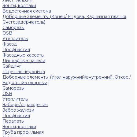
Лист гладкий
Зонты, колпаки
Водосточная система
Доборные элементы (Конек/ Ендова, Карнизная планка,
Снегозадержатель)
Саморезы
ОSB
Утеплитель
Фасад
Профнастил
Фасадные кассеты
Линеарные панели
Сайдинг
Штучная черепица
Доборные элементы (Угол наружний/внутренний, Откос /
Водоотлив оконный)
Саморезы
OSB
Утеплитель
Заборы/ограждения
Забор жалюзи
Профнастил
Парапеты
Зонты, колпаки
Труба профильная