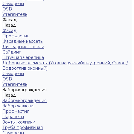
Саморезы
ОSB
Утеплитель
Фасад
Назад
Фасад
Профнастил
Фасадные кассеты
Линеарные панели
Сайдинг
Штучная черепица
Доборные элементы (Угол наружний/внутренний, Откос /
Водоотлив оконный)
Саморезы
OSB
Утеплитель
Заборы/ограждения
Назад
Заборы/ограждения
Забор жалюзи
Профнастил
Парапеты
Зонты, колпаки
Труба профильная
Саморезы