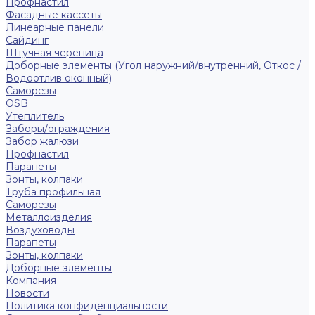
Профнастил
Фасадные кассеты
Линеарные панели
Сайдинг
Штучная черепица
Доборные элементы (Угол наружний/внутренний, Откос /
Водоотлив оконный)
Саморезы
OSB
Утеплитель
Заборы/ограждения
Забор жалюзи
Профнастил
Парапеты
Зонты, колпаки
Труба профильная
Саморезы
Металлоизделия
Воздуховоды
Парапеты
Зонты, колпаки
Доборные элементы
Компания
Новости
Политика конфиденциальности