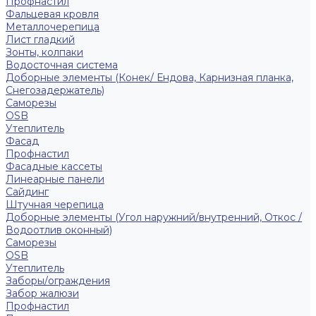
Профнастил
Фальцевая кровля
Металлочерепица
Лист гладкий
Зонты, колпаки
Водосточная система
Доборные элементы (Конек/ Ендова, Карнизная планка,
Снегозадержатель)
Саморезы
ОSB
Утеплитель
Фасад
Профнастил
Фасадные кассеты
Линеарные панели
Сайдинг
Штучная черепица
Доборные элементы (Угол наружний/внутренний, Откос /
Водоотлив оконный)
Саморезы
OSB
Утеплитель
Заборы/ограждения
Забор жалюзи
Профнастил