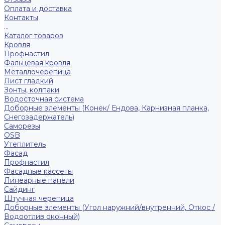
Оплата и доставка
Контакты
...
Каталог товаров
Кровля
Профнастил
Фальцевая кровля
Металлочерепица
Лист гладкий
Зонты, колпаки
Водосточная система
Доборные элементы (Конек/ Ендова, Карнизная планка,
Снегозадержатель)
Саморезы
ОSB
Утеплитель
Фасад
Профнастил
Фасадные кассеты
Линеарные панели
Сайдинг
Штучная черепица
Доборные элементы (Угол наружний/внутренний, Откос /
Водоотлив оконный)