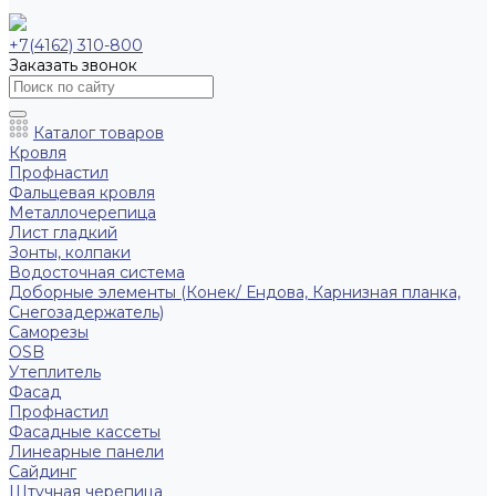
+7(4162) 310-800
Заказать звонок
Каталог товаров
Кровля
Профнастил
Фальцевая кровля
Металлочерепица
Лист гладкий
Зонты, колпаки
Водосточная система
Доборные элементы (Конек/ Ендова, Карнизная планка,
Снегозадержатель)
Саморезы
ОSB
Утеплитель
Фасад
Профнастил
Фасадные кассеты
Линеарные панели
Сайдинг
Штучная черепица