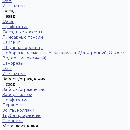
ОSB
Утеплитель
Фасад
Назад
Фасад
Профнастил
Фасадные кассеты
Линеарные панели
Сайдинг
Штучная черепица
Доборные элементы (Угол наружний/внутренний, Откос /
Водоотлив оконный)
Саморезы
OSB
Утеплитель
Заборы/ограждения
Назад
Заборы/ограждения
Забор жалюзи
Профнастил
Парапеты
Зонты, колпаки
Труба профильная
Саморезы
Металлоизделия