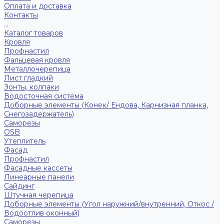
Оплата и доставка
Контакты
...
Каталог товаров
Кровля
Профнастил
Фальцевая кровля
Металлочерепица
Лист гладкий
Зонты, колпаки
Водосточная система
Доборные элементы (Конек/ Ендова, Карнизная планка,
Снегозадержатель)
Саморезы
ОSB
Утеплитель
Фасад
Профнастил
Фасадные кассеты
Линеарные панели
Сайдинг
Штучная черепица
Доборные элементы (Угол наружний/внутренний, Откос /
Водоотлив оконный)
Саморезы