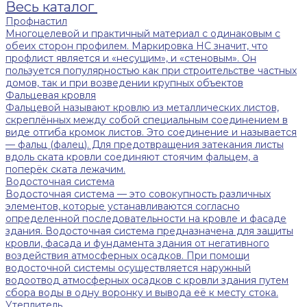
Весь каталог
Профнастил
Многоцелевой и практичный материал с одинаковым с
обеих сторон профилем. Маркировка НС значит, что
профлист является и «несущим», и «стеновым». Он
пользуется популярностью как при строительстве частных
домов, так и при возведении крупных объектов
Фальцевая кровля
Фальцевой называют кровлю из металлических листов,
скреплённых между собой специальным соединением в
виде отгиба кромок листов. Это соединение и называется
— фальц (фалец). Для предотвращения затекания листы
вдоль ската кровли соединяют стоячим фальцем, а
поперёк ската лежачим.
Водосточная система
Водосточная система — это совокупность различных
элементов, которые устанавливаются согласно
определенной последовательности на кровле и фасаде
здания. Водосточная система предназначена для защиты
кровли, фасада и фундамента здания от негативного
воздействия атмосферных осадков. При помощи
водосточной системы осуществляется наружный
водоотвод атмосферных осадков с кровли здания путем
сбора воды в одну воронку и вывода её к месту стока.
Утеплитель