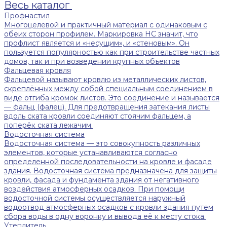
Весь каталог
Профнастил
Многоцелевой и практичный материал с одинаковым с
обеих сторон профилем. Маркировка НС значит, что
профлист является и «несущим», и «стеновым». Он
пользуется популярностью как при строительстве частных
домов, так и при возведении крупных объектов
Фальцевая кровля
Фальцевой называют кровлю из металлических листов,
скреплённых между собой специальным соединением в
виде отгиба кромок листов. Это соединение и называется
— фальц (фалец). Для предотвращения затекания листы
вдоль ската кровли соединяют стоячим фальцем, а
поперёк ската лежачим.
Водосточная система
Водосточная система — это совокупность различных
элементов, которые устанавливаются согласно
определенной последовательности на кровле и фасаде
здания. Водосточная система предназначена для защиты
кровли, фасада и фундамента здания от негативного
воздействия атмосферных осадков. При помощи
водосточной системы осуществляется наружный
водоотвод атмосферных осадков с кровли здания путем
сбора воды в одну воронку и вывода её к месту стока.
Утеплитель