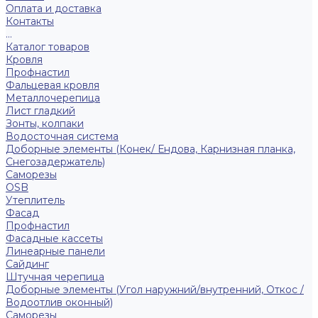
Оплата и доставка
Контакты
...
Каталог товаров
Кровля
Профнастил
Фальцевая кровля
Металлочерепица
Лист гладкий
Зонты, колпаки
Водосточная система
Доборные элементы (Конек/ Ендова, Карнизная планка,
Снегозадержатель)
Саморезы
ОSB
Утеплитель
Фасад
Профнастил
Фасадные кассеты
Линеарные панели
Сайдинг
Штучная черепица
Доборные элементы (Угол наружний/внутренний, Откос /
Водоотлив оконный)
Саморезы