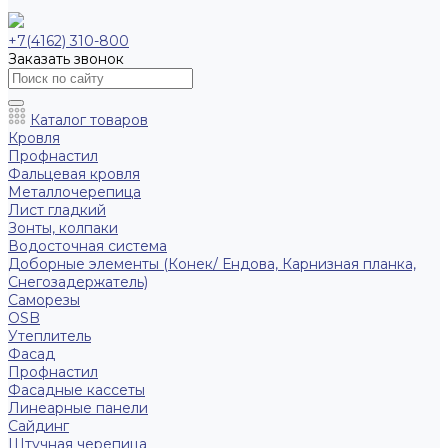
+7(4162) 310-800
Заказать звонок
Каталог товаров
Кровля
Профнастил
Фальцевая кровля
Металлочерепица
Лист гладкий
Зонты, колпаки
Водосточная система
Доборные элементы (Конек/ Ендова, Карнизная планка,
Снегозадержатель)
Саморезы
ОSB
Утеплитель
Фасад
Профнастил
Фасадные кассеты
Линеарные панели
Сайдинг
Штучная черепица