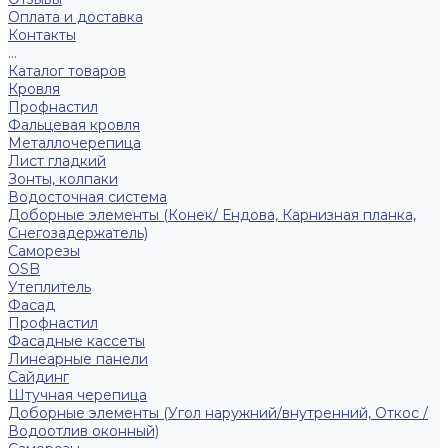
Оплата и доставка
Контакты
...
Каталог товаров
Кровля
Профнастил
Фальцевая кровля
Металлочерепица
Лист гладкий
Зонты, колпаки
Водосточная система
Доборные элементы (Конек/ Ендова, Карнизная планка,
Снегозадержатель)
Саморезы
ОSB
Утеплитель
Фасад
Профнастил
Фасадные кассеты
Линеарные панели
Сайдинг
Штучная черепица
Доборные элементы (Угол наружний/внутренний, Откос /
Водоотлив оконный)