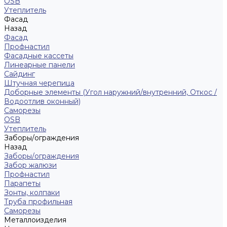
ОSB
Утеплитель
Фасад
Назад
Фасад
Профнастил
Фасадные кассеты
Линеарные панели
Сайдинг
Штучная черепица
Доборные элементы (Угол наружний/внутренний, Откос /
Водоотлив оконный)
Саморезы
OSB
Утеплитель
Заборы/ограждения
Назад
Заборы/ограждения
Забор жалюзи
Профнастил
Парапеты
Зонты, колпаки
Труба профильная
Саморезы
Металлоизделия