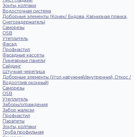
Лист гладкий
Зонты, колпаки
Водосточная система
Доборные элементы (Конек/ Ендова, Карнизная планка,
Снегозадержатель)
Саморезы
ОSB
Утеплитель
Фасад
Профнастил
Фасадные кассеты
Линеарные панели
Сайдинг
Штучная черепица
Доборные элементы (Угол наружний/внутренний, Откос /
Водоотлив оконный)
Саморезы
OSB
Утеплитель
Заборы/ограждения
Забор жалюзи
Профнастил
Парапеты
Зонты, колпаки
Труба профильная