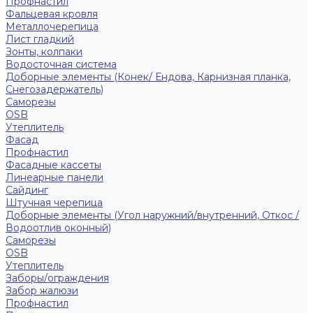
Профнастил
Фальцевая кровля
Металлочерепица
Лист гладкий
Зонты, колпаки
Водосточная система
Доборные элементы (Конек/ Ендова, Карнизная планка,
Снегозадержатель)
Саморезы
ОSB
Утеплитель
Фасад
Профнастил
Фасадные кассеты
Линеарные панели
Сайдинг
Штучная черепица
Доборные элементы (Угол наружний/внутренний, Откос /
Водоотлив оконный)
Саморезы
OSB
Утеплитель
Заборы/ограждения
Забор жалюзи
Профнастил