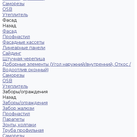
Саморезы
ОSB
Утеплитель
Фасад
Назад
Фасад
Профнастил
Фасадные кассеты
Линеарные панели
Сайдинг
Штучная черепица
Доборные элементы (Угол наружний/внутренний, Откос /
Водоотлив оконный)
Саморезы
OSB
Утеплитель
Заборы/ограждения
Назад
Заборы/ограждения
Забор жалюзи
Профнастил
Парапеты
Зонты, колпаки
Труба профильная
Саморезы