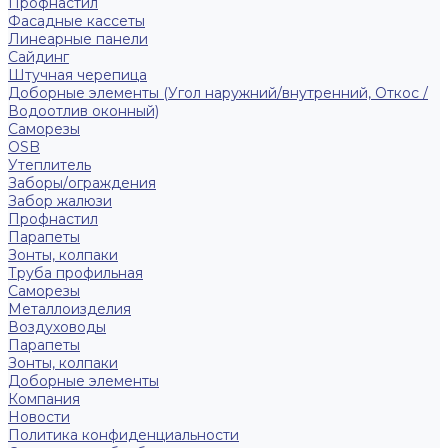
Профнастил
Фасадные кассеты
Линеарные панели
Сайдинг
Штучная черепица
Доборные элементы (Угол наружний/внутренний, Откос /
Водоотлив оконный)
Саморезы
OSB
Утеплитель
Заборы/ограждения
Забор жалюзи
Профнастил
Парапеты
Зонты, колпаки
Труба профильная
Саморезы
Металлоизделия
Воздуховоды
Парапеты
Зонты, колпаки
Доборные элементы
Компания
Новости
Политика конфиденциальности