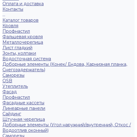
Оплата и доставка
Контакты
...
Каталог товаров
Кровля
Профнастил
Фальцевая кровля
Металлочерепица
Лист гладкий
Зонты, колпаки
Водосточная система
Доборные элементы (Конек/ Ендова, Карнизная планка,
Снегозадержатель)
Саморезы
ОSB
Утеплитель
Фасад
Профнастил
Фасадные кассеты
Линеарные панели
Сайдинг
Штучная черепица
Доборные элементы (Угол наружний/внутренний, Откос /
Водоотлив оконный)
Саморезы