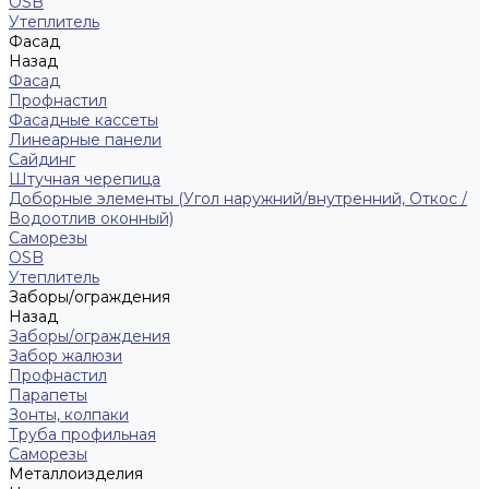
ОSB
Утеплитель
Фасад
Назад
Фасад
Профнастил
Фасадные кассеты
Линеарные панели
Сайдинг
Штучная черепица
Доборные элементы (Угол наружний/внутренний, Откос /
Водоотлив оконный)
Саморезы
OSB
Утеплитель
Заборы/ограждения
Назад
Заборы/ограждения
Забор жалюзи
Профнастил
Парапеты
Зонты, колпаки
Труба профильная
Саморезы
Металлоизделия