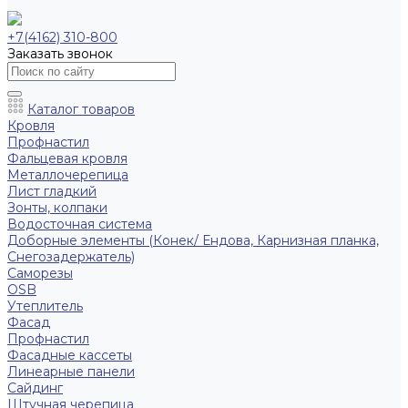
+7(4162) 310-800
Заказать звонок
Каталог товаров
Кровля
Профнастил
Фальцевая кровля
Металлочерепица
Лист гладкий
Зонты, колпаки
Водосточная система
Доборные элементы (Конек/ Ендова, Карнизная планка,
Снегозадержатель)
Саморезы
ОSB
Утеплитель
Фасад
Профнастил
Фасадные кассеты
Линеарные панели
Сайдинг
Штучная черепица