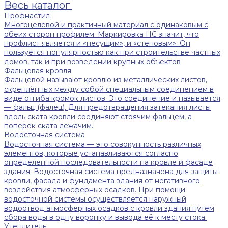
Весь каталог
Профнастил
Многоцелевой и практичный материал с одинаковым с
обеих сторон профилем. Маркировка НС значит, что
профлист является и «несущим», и «стеновым». Он
пользуется популярностью как при строительстве частных
домов, так и при возведении крупных объектов
Фальцевая кровля
Фальцевой называют кровлю из металлических листов,
скреплённых между собой специальным соединением в
виде отгиба кромок листов. Это соединение и называется
— фальц (фалец). Для предотвращения затекания листы
вдоль ската кровли соединяют стоячим фальцем, а
поперёк ската лежачим.
Водосточная система
Водосточная система — это совокупность различных
элементов, которые устанавливаются согласно
определенной последовательности на кровле и фасаде
здания. Водосточная система предназначена для защиты
кровли, фасада и фундамента здания от негативного
воздействия атмосферных осадков. При помощи
водосточной системы осуществляется наружный
водоотвод атмосферных осадков с кровли здания путем
сбора воды в одну воронку и вывода её к месту стока.
Утеплитель