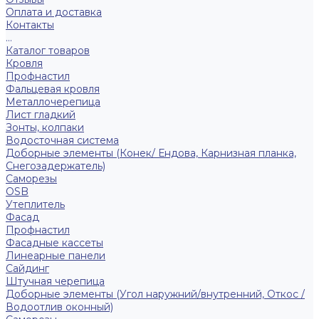
Оплата и доставка
Контакты
...
Каталог товаров
Кровля
Профнастил
Фальцевая кровля
Металлочерепица
Лист гладкий
Зонты, колпаки
Водосточная система
Доборные элементы (Конек/ Ендова, Карнизная планка,
Снегозадержатель)
Саморезы
ОSB
Утеплитель
Фасад
Профнастил
Фасадные кассеты
Линеарные панели
Сайдинг
Штучная черепица
Доборные элементы (Угол наружний/внутренний, Откос /
Водоотлив оконный)