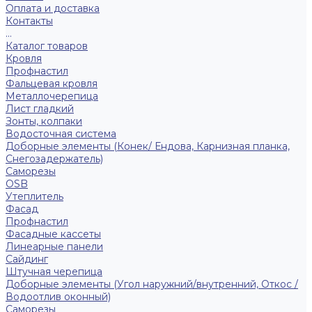
Оплата и доставка
Контакты
...
Каталог товаров
Кровля
Профнастил
Фальцевая кровля
Металлочерепица
Лист гладкий
Зонты, колпаки
Водосточная система
Доборные элементы (Конек/ Ендова, Карнизная планка,
Снегозадержатель)
Саморезы
ОSB
Утеплитель
Фасад
Профнастил
Фасадные кассеты
Линеарные панели
Сайдинг
Штучная черепица
Доборные элементы (Угол наружний/внутренний, Откос /
Водоотлив оконный)
Саморезы