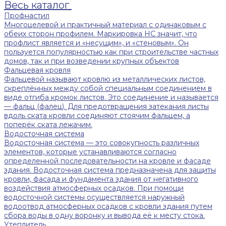
Весь каталог
Профнастил
Многоцелевой и практичный материал с одинаковым с
обеих сторон профилем. Маркировка НС значит, что
профлист является и «несущим», и «стеновым». Он
пользуется популярностью как при строительстве частных
домов, так и при возведении крупных объектов
Фальцевая кровля
Фальцевой называют кровлю из металлических листов,
скреплённых между собой специальным соединением в
виде отгиба кромок листов. Это соединение и называется
— фальц (фалец). Для предотвращения затекания листы
вдоль ската кровли соединяют стоячим фальцем, а
поперёк ската лежачим.
Водосточная система
Водосточная система — это совокупность различных
элементов, которые устанавливаются согласно
определенной последовательности на кровле и фасаде
здания. Водосточная система предназначена для защиты
кровли, фасада и фундамента здания от негативного
воздействия атмосферных осадков. При помощи
водосточной системы осуществляется наружный
водоотвод атмосферных осадков с кровли здания путем
сбора воды в одну воронку и вывода её к месту стока.
Утеплитель