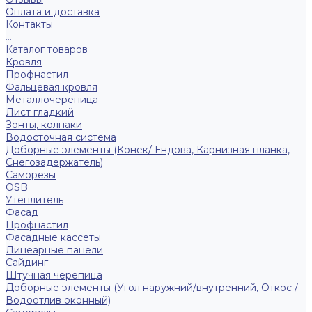
Оплата и доставка
Контакты
...
Каталог товаров
Кровля
Профнастил
Фальцевая кровля
Металлочерепица
Лист гладкий
Зонты, колпаки
Водосточная система
Доборные элементы (Конек/ Ендова, Карнизная планка,
Снегозадержатель)
Саморезы
ОSB
Утеплитель
Фасад
Профнастил
Фасадные кассеты
Линеарные панели
Сайдинг
Штучная черепица
Доборные элементы (Угол наружний/внутренний, Откос /
Водоотлив оконный)