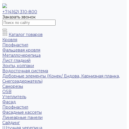
+7(4162) 310-800
Заказать звонок
Каталог товаров
Кровля
Профнастил
Фальцевая кровля
Металлочерепица
Лист гладкий
Зонты, колпаки
Водосточная система
Доборные элементы (Конек/ Ендова, Карнизная планка,
Снегозадержатель)
Саморезы
ОSB
Утеплитель
Фасад
Профнастил
Фасадные кассеты
Линеарные панели
Сайдинг
Штучная черепица