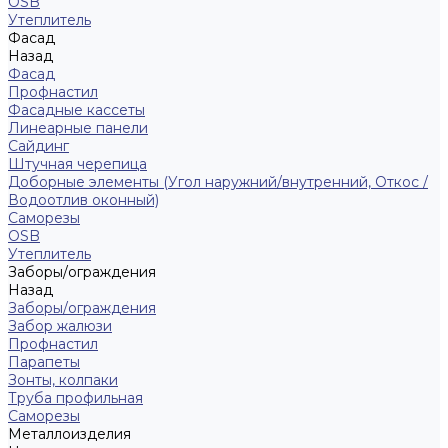
ОSB
Утеплитель
Фасад
Назад
Фасад
Профнастил
Фасадные кассеты
Линеарные панели
Сайдинг
Штучная черепица
Доборные элементы (Угол наружний/внутренний, Откос /
Водоотлив оконный)
Саморезы
OSB
Утеплитель
Заборы/ограждения
Назад
Заборы/ограждения
Забор жалюзи
Профнастил
Парапеты
Зонты, колпаки
Труба профильная
Саморезы
Металлоизделия