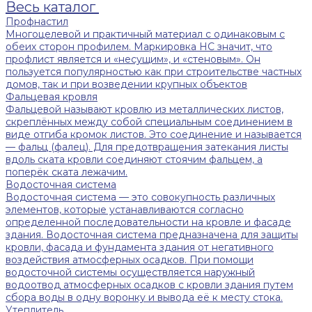
Весь каталог
Профнастил
Многоцелевой и практичный материал с одинаковым с
обеих сторон профилем. Маркировка НС значит, что
профлист является и «несущим», и «стеновым». Он
пользуется популярностью как при строительстве частных
домов, так и при возведении крупных объектов
Фальцевая кровля
Фальцевой называют кровлю из металлических листов,
скреплённых между собой специальным соединением в
виде отгиба кромок листов. Это соединение и называется
— фальц (фалец). Для предотвращения затекания листы
вдоль ската кровли соединяют стоячим фальцем, а
поперёк ската лежачим.
Водосточная система
Водосточная система — это совокупность различных
элементов, которые устанавливаются согласно
определенной последовательности на кровле и фасаде
здания. Водосточная система предназначена для защиты
кровли, фасада и фундамента здания от негативного
воздействия атмосферных осадков. При помощи
водосточной системы осуществляется наружный
водоотвод атмосферных осадков с кровли здания путем
сбора воды в одну воронку и вывода её к месту стока.
Утеплитель