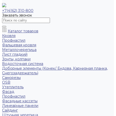
+7(4162) 310-800
Заказать звонок
Каталог товаров
Кровля
Профнастил
Фальцевая кровля
Металлочерепица
Лист гладкий
Зонты, колпаки
Водосточная система
Доборные элементы (Конек/ Ендова, Карнизная планка,
Снегозадержатель)
Саморезы
ОSB
Утеплитель
Фасад
Профнастил
Фасадные кассеты
Линеарные панели
Сайдинг
Штучная черепица