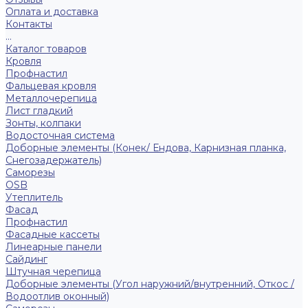
Оплата и доставка
Контакты
...
Каталог товаров
Кровля
Профнастил
Фальцевая кровля
Металлочерепица
Лист гладкий
Зонты, колпаки
Водосточная система
Доборные элементы (Конек/ Ендова, Карнизная планка,
Снегозадержатель)
Саморезы
ОSB
Утеплитель
Фасад
Профнастил
Фасадные кассеты
Линеарные панели
Сайдинг
Штучная черепица
Доборные элементы (Угол наружний/внутренний, Откос /
Водоотлив оконный)