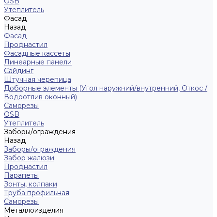
ОSB
Утеплитель
Фасад
Назад
Фасад
Профнастил
Фасадные кассеты
Линеарные панели
Сайдинг
Штучная черепица
Доборные элементы (Угол наружний/внутренний, Откос /
Водоотлив оконный)
Саморезы
OSB
Утеплитель
Заборы/ограждения
Назад
Заборы/ограждения
Забор жалюзи
Профнастил
Парапеты
Зонты, колпаки
Труба профильная
Саморезы
Металлоизделия