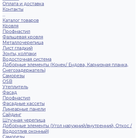
Оплата и доставка
Контакты
...
Каталог товаров
Кровля
Профнастил
Фальцевая кровля
Металлочерепица
Лист гладкий
Зонты, колпаки
Водосточная система
Доборные элементы (Конек/ Ендова, Карнизная планка,
Снегозадержатель)
Саморезы
ОSB
Утеплитель
Фасад
Профнастил
Фасадные кассеты
Линеарные панели
Сайдинг
Штучная черепица
Доборные элементы (Угол наружний/внутренний, Откос /
Водоотлив оконный)
Саморезы