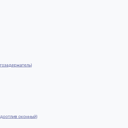
гозадержатель)
одоотлив оконный)