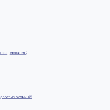
гозадержатель)
одоотлив оконный)