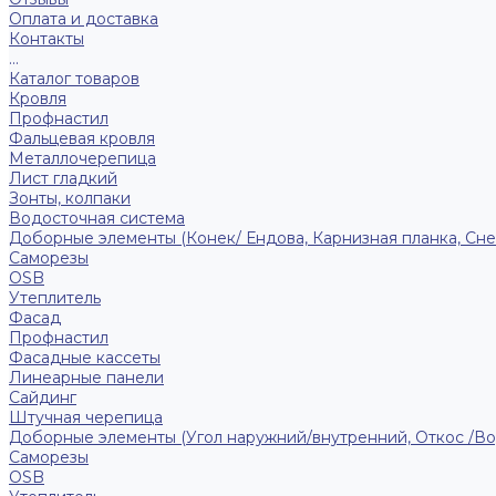
Оплата и доставка
Контакты
...
Каталог товаров
Кровля
Профнастил
Фальцевая кровля
Металлочерепица
Лист гладкий
Зонты, колпаки
Водосточная система
Доборные элементы (Конек/ Ендова, Карнизная планка, Сне
Саморезы
ОSB
Утеплитель
Фасад
Профнастил
Фасадные кассеты
Линеарные панели
Сайдинг
Штучная черепица
Доборные элементы (Угол наружний/внутренний, Откос /В
Саморезы
OSB