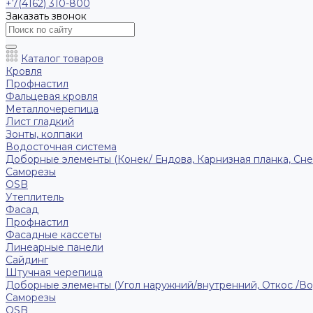
+7(4162) 310-800
Заказать звонок
Каталог товаров
Кровля
Профнастил
Фальцевая кровля
Металлочерепица
Лист гладкий
Зонты, колпаки
Водосточная система
Доборные элементы (Конек/ Ендова, Карнизная планка, Сне
Саморезы
ОSB
Утеплитель
Фасад
Профнастил
Фасадные кассеты
Линеарные панели
Сайдинг
Штучная черепица
Доборные элементы (Угол наружний/внутренний, Откос /В
Саморезы
OSB