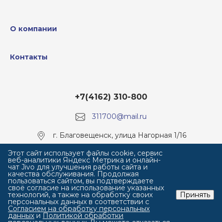
О компании
Контакты
+7(4162) 310-800
311700@mail.ru
г. Благовещенск, улица Нагорная 1/16
Этот сайт использует файлы cookie, сервис
веб-аналитики Яндекс Метрика и онлайн-
чат Jivo для улучшения работы сайта и
качества обслуживания. Продолжая
пользоваться сайтом, вы подтверждаете
своё согласие на использование указанных
технологий, а также на обработку своих
Принять
персональных данных в соответствии с
Согласием на обработку персональных
данных
и
Политикой обработки