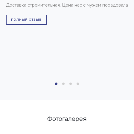
Доставка стремительная. Цена нас с мужем порадовала
1
ч
д
ПОЛНЫЙ ОТЗЫВ
Р
Фотогалерея