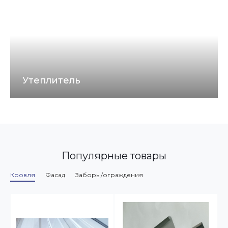
атмосферных осадков с кровли здания путем
сбора воды в одну воронку и вывода её к месту
стока.
Утеплитель
Изоляционные материалы РОКЛАЙТ – это
негорючие, гидрофобизированные тепло-,
звукоизоляционные плиты из каменной ваты на
основе горных пород базальтовой группы.
Материал подходит для частного
домостроительства, коттеджей или малоэтажных
Популярные товары
зданий.
Кровля
Фасад
Заборы/ограждения