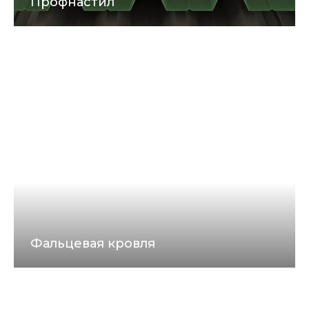
Профнастил
Многоцелевой и практичный материал с
одинаковым с обеих сторон профилем.
Маркировка НС значит, что профлист является и
«несущим», и «стеновым». Он пользуется
популярностью как при строительстве частных
домов, так и при возведении крупных объектов
Фальцевая кровля
Фальцевой называют кровлю из металлических
листов, скреплённых между собой специальным
соединением в виде отгиба кромок листов. Это
соединение и называется — фальц (фалец). Для