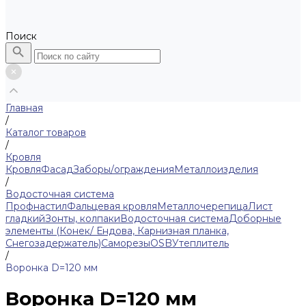
Поиск
Главная
/
Каталог товаров
/
Кровля
Кровля
Фасад
Заборы/ограждения
Металлоизделия
/
Водосточная система
Профнастил
Фальцевая кровля
Металлочерепица
Лист
гладкий
Зонты, колпаки
Водосточная система
Доборные
элементы (Конек/ Ендова, Карнизная планка,
Снегозадержатель)
Саморезы
ОSB
Утеплитель
/
Воронка D=120 мм
Воронка D=120 мм