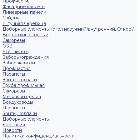
Профнастил
Фасадные кассеты
Линеарные панели
Сайдинг
Штучная черепица
Доборные элементы (Угол наружний/внутренний, Откос /
Водоотлив оконный)
Саморезы
OSB
Утеплитель
Заборы/ограждения
Забор жалюзи
Профнастил
Парапеты
Зонты, колпаки
Труба профильная
Саморезы
Металлоизделия
Воздуховоды
Парапеты
Зонты, колпаки
Доборные элементы
Компания
Новости
Политика конфиденциальности