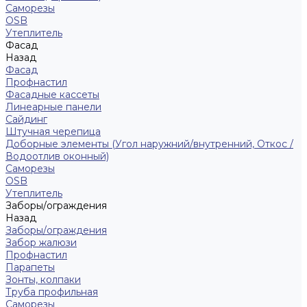
Саморезы
ОSB
Утеплитель
Фасад
Назад
Фасад
Профнастил
Фасадные кассеты
Линеарные панели
Сайдинг
Штучная черепица
Доборные элементы (Угол наружний/внутренний, Откос /
Водоотлив оконный)
Саморезы
OSB
Утеплитель
Заборы/ограждения
Назад
Заборы/ограждения
Забор жалюзи
Профнастил
Парапеты
Зонты, колпаки
Труба профильная
Саморезы