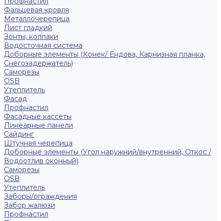
Профнастил
Фальцевая кровля
Металлочерепица
Лист гладкий
Зонты, колпаки
Водосточная система
Доборные элементы (Конек/ Ендова, Карнизная планка,
Снегозадержатель)
Саморезы
ОSB
Утеплитель
Фасад
Профнастил
Фасадные кассеты
Линеарные панели
Сайдинг
Штучная черепица
Доборные элементы (Угол наружний/внутренний, Откос /
Водоотлив оконный)
Саморезы
OSB
Утеплитель
Заборы/ограждения
Забор жалюзи
Профнастил