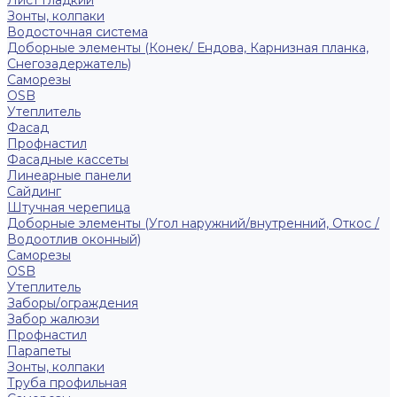
Лист гладкий
Зонты, колпаки
Водосточная система
Доборные элементы (Конек/ Ендова, Карнизная планка,
Снегозадержатель)
Саморезы
ОSB
Утеплитель
Фасад
Профнастил
Фасадные кассеты
Линеарные панели
Сайдинг
Штучная черепица
Доборные элементы (Угол наружний/внутренний, Откос /
Водоотлив оконный)
Саморезы
OSB
Утеплитель
Заборы/ограждения
Забор жалюзи
Профнастил
Парапеты
Зонты, колпаки
Труба профильная