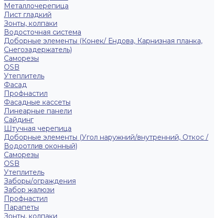
Металлочерепица
Лист гладкий
Зонты, колпаки
Водосточная система
Доборные элементы (Конек/ Ендова, Карнизная планка,
Снегозадержатель)
Саморезы
ОSB
Утеплитель
Фасад
Профнастил
Фасадные кассеты
Линеарные панели
Сайдинг
Штучная черепица
Доборные элементы (Угол наружний/внутренний, Откос /
Водоотлив оконный)
Саморезы
OSB
Утеплитель
Заборы/ограждения
Забор жалюзи
Профнастил
Парапеты
Зонты, колпаки