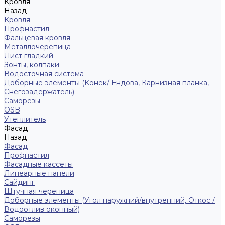
Кровля
Назад
Кровля
Профнастил
Фальцевая кровля
Металлочерепица
Лист гладкий
Зонты, колпаки
Водосточная система
Доборные элементы (Конек/ Ендова, Карнизная планка,
Снегозадержатель)
Саморезы
ОSB
Утеплитель
Фасад
Назад
Фасад
Профнастил
Фасадные кассеты
Линеарные панели
Сайдинг
Штучная черепица
Доборные элементы (Угол наружний/внутренний, Откос /
Водоотлив оконный)
Саморезы