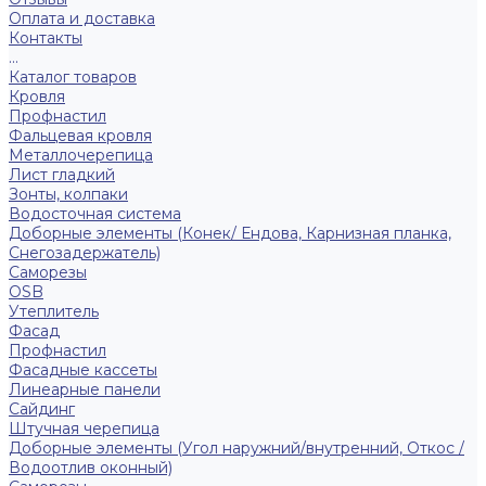
Оплата и доставка
Контакты
...
Каталог товаров
Кровля
Профнастил
Фальцевая кровля
Металлочерепица
Лист гладкий
Зонты, колпаки
Водосточная система
Доборные элементы (Конек/ Ендова, Карнизная планка,
Снегозадержатель)
Саморезы
ОSB
Утеплитель
Фасад
Профнастил
Фасадные кассеты
Линеарные панели
Сайдинг
Штучная черепица
Доборные элементы (Угол наружний/внутренний, Откос /
Водоотлив оконный)