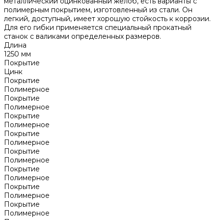
металлический оцинкованный желоб, есть варианты с
полимерным покрытием, изготовленный из стали. Он
легкий, доступный, имеет хорошую стойкость к коррозии.
Для его гибки применяется специальный прокатный
станок с валиками определенных размеров.
Длина
1250 мм
Покрытие
Цинк
Покрытие
Полимерное
Покрытие
Полимерное
Покрытие
Полимерное
Покрытие
Полимерное
Покрытие
Полимерное
Покрытие
Полимерное
Покрытие
Полимерное
Покрытие
Полимерное