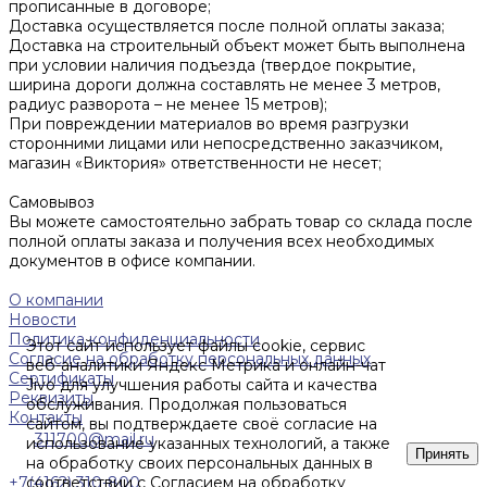
прописанные в договоре;
Доставка осуществляется после полной оплаты заказа;
Доставка на строительный объект может быть выполнена
при условии наличия подъезда (твердое покрытие,
ширина дороги должна составлять не менее 3 метров,
радиус разворота – не менее 15 метров);
При повреждении материалов во время разгрузки
сторонними лицами или непосредственно заказчиком,
магазин «Виктория» ответственности не несет;
Самовывоз
Вы можете самостоятельно забрать товар со склада после
полной оплаты заказа и получения всех необходимых
документов в офисе компании.
О компании
Новости
Политика конфиденциальности
Этот сайт использует файлы cookie, сервис
Согласие на обработку персональных данных
веб-аналитики Яндекс Метрика и онлайн-чат
Сертификаты
Jivo для улучшения работы сайта и качества
Реквизиты
обслуживания. Продолжая пользоваться
Контакты
сайтом, вы подтверждаете своё согласие на
311700@mail.ru
использование указанных технологий, а также
Принять
на обработку своих персональных данных в
+7(4162) 310-800
соответствии с
Согласием на обработку