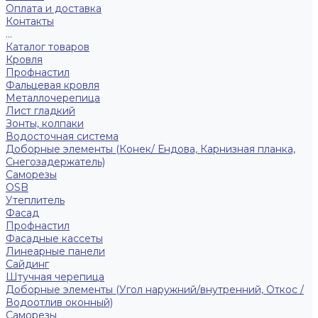
Оплата и доставка
Контакты
...
Каталог товаров
Кровля
Профнастил
Фальцевая кровля
Металлочерепица
Лист гладкий
Зонты, колпаки
Водосточная система
Доборные элементы (Конек/ Ендова, Карнизная планка,
Снегозадержатель)
Саморезы
ОSB
Утеплитель
Фасад
Профнастил
Фасадные кассеты
Линеарные панели
Сайдинг
Штучная черепица
Доборные элементы (Угол наружний/внутренний, Откос /
Водоотлив оконный)
Саморезы