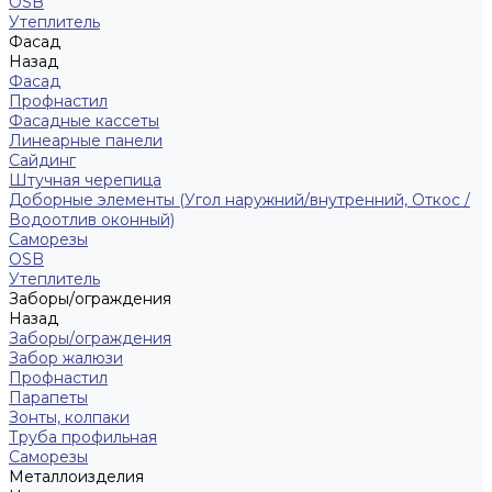
ОSB
Утеплитель
Фасад
Назад
Фасад
Профнастил
Фасадные кассеты
Линеарные панели
Сайдинг
Штучная черепица
Доборные элементы (Угол наружний/внутренний, Откос /
Водоотлив оконный)
Саморезы
OSB
Утеплитель
Заборы/ограждения
Назад
Заборы/ограждения
Забор жалюзи
Профнастил
Парапеты
Зонты, колпаки
Труба профильная
Саморезы
Металлоизделия