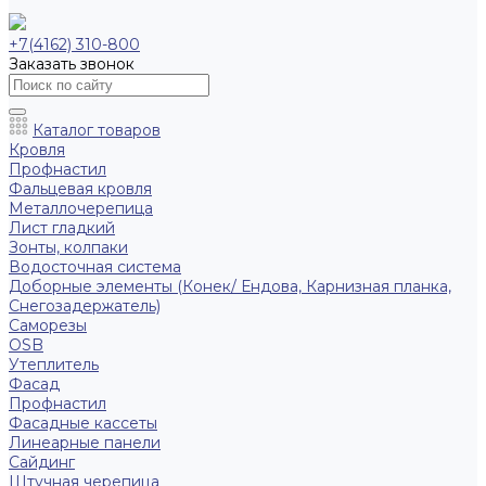
+7(4162) 310-800
Заказать звонок
Каталог товаров
Кровля
Профнастил
Фальцевая кровля
Металлочерепица
Лист гладкий
Зонты, колпаки
Водосточная система
Доборные элементы (Конек/ Ендова, Карнизная планка,
Снегозадержатель)
Саморезы
ОSB
Утеплитель
Фасад
Профнастил
Фасадные кассеты
Линеарные панели
Сайдинг
Штучная черепица