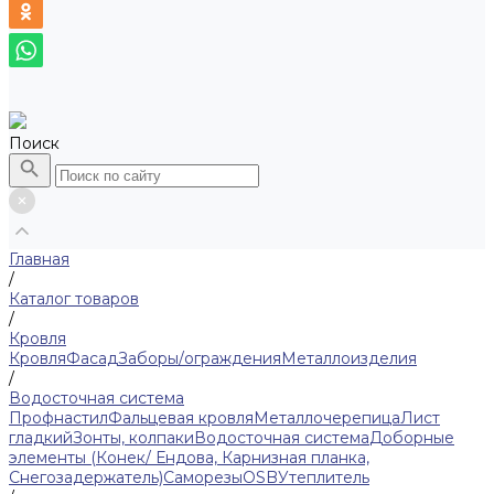
Поиск
Главная
/
Каталог товаров
/
Кровля
Кровля
Фасад
Заборы/ограждения
Металлоизделия
/
Водосточная система
Профнастил
Фальцевая кровля
Металлочерепица
Лист
гладкий
Зонты, колпаки
Водосточная система
Доборные
элементы (Конек/ Ендова, Карнизная планка,
Снегозадержатель)
Саморезы
ОSB
Утеплитель