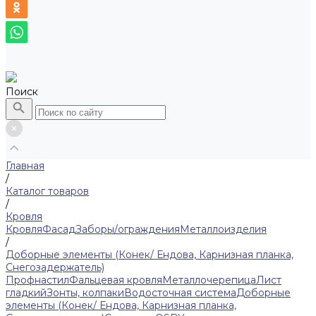
Поиск
Главная
/
Каталог товаров
/
Кровля
Кровля
Фасад
Заборы/ограждения
Металлоизделия
/
Доборные элементы (Конек/ Ендова, Карнизная планка,
Снегозадержатель)
Профнастил
Фальцевая кровля
Металлочерепица
Лист
гладкий
Зонты, колпаки
Водосточная система
Доборные
элементы (Конек/ Ендова, Карнизная планка,