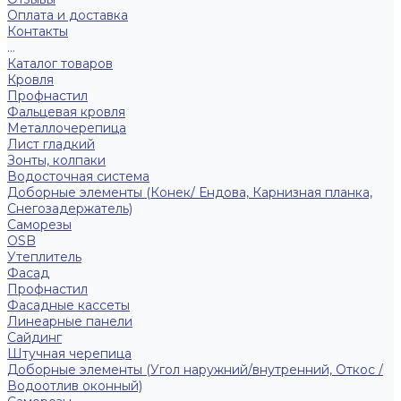
Оплата и доставка
Контакты
...
Каталог товаров
Кровля
Профнастил
Фальцевая кровля
Металлочерепица
Лист гладкий
Зонты, колпаки
Водосточная система
Доборные элементы (Конек/ Ендова, Карнизная планка,
Снегозадержатель)
Саморезы
ОSB
Утеплитель
Фасад
Профнастил
Фасадные кассеты
Линеарные панели
Сайдинг
Штучная черепица
Доборные элементы (Угол наружний/внутренний, Откос /
Водоотлив оконный)