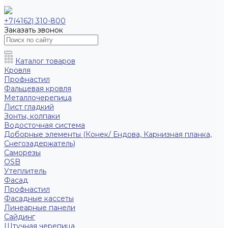
+7(4162) 310-800
Заказать звонок
Каталог товаров
Кровля
Профнастил
Фальцевая кровля
Металлочерепица
Лист гладкий
Зонты, колпаки
Водосточная система
Доборные элементы (Конек/ Ендова, Карнизная планка,
Снегозадержатель)
Саморезы
ОSB
Утеплитель
Фасад
Профнастил
Фасадные кассеты
Линеарные панели
Сайдинг
Штучная черепица