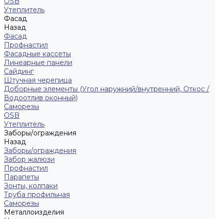
ОSB
Утеплитель
Фасад
Назад
Фасад
Профнастил
Фасадные кассеты
Линеарные панели
Сайдинг
Штучная черепица
Доборные элементы (Угол наружний/внутренний, Откос /
Водоотлив оконный)
Саморезы
OSB
Утеплитель
Заборы/ограждения
Назад
Заборы/ограждения
Забор жалюзи
Профнастил
Парапеты
Зонты, колпаки
Труба профильная
Саморезы
Металлоизделия