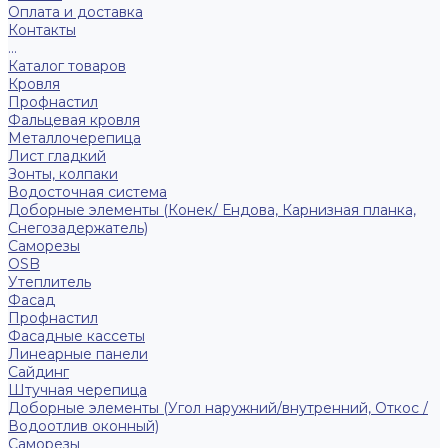
Оплата и доставка
Контакты
...
Каталог товаров
Кровля
Профнастил
Фальцевая кровля
Металлочерепица
Лист гладкий
Зонты, колпаки
Водосточная система
Доборные элементы (Конек/ Ендова, Карнизная планка,
Снегозадержатель)
Саморезы
ОSB
Утеплитель
Фасад
Профнастил
Фасадные кассеты
Линеарные панели
Сайдинг
Штучная черепица
Доборные элементы (Угол наружний/внутренний, Откос /
Водоотлив оконный)
Саморезы