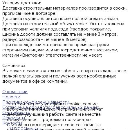
Условия доставки:
Доставка строительных материалов производится в сроки,
прописанные в договоре;
Доставка осуществляется после полной оплаты заказа;
Доставка на строительный объект может быть выполнена
при условии наличия подъезда (твердое покрытие,
ширина дороги должна составлять не менее 3 метров,
радиус разворота – не менее 15 метров);
При повреждении материалов во время разгрузки
сторонними лицами или непосредственно заказчиком,
магазин «Виктория» ответственности не несет;
Самовывоз
Вы можете самостоятельно забрать товар со склада после
полной оплаты заказа и получения всех необходимых
документов в офисе компании.
О компании
Новости
Политика конфиденциальности
Этот сайт использует файлы cookie, сервис
Согласие на обработку персональных данных
веб-аналитики Яндекс Метрика и онлайн-чат
Сертификаты
Jivo для улучшения работы сайта и качества
Реквизиты
обслуживания. Продолжая пользоваться
Контакты
сайтом, вы подтверждаете своё согласие на
311700@mail.ru