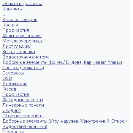
Оплата и доставка
Контакты
...
Каталог товаров
Кровля
Профнастил
Фальцевая кровля
Металлочерепица
Лист гладкий
Зонты, колпаки
Водосточная система
Доборные элементы (Конек/ Ендова, Карнизная планка,
Снегозадержатель)
Саморезы
ОSB
Утеплитель
Фасад
Профнастил
Фасадные кассеты
Линеарные панели
Сайдинг
Штучная черепица
Доборные элементы (Угол наружний/внутренний, Откос /
Водоотлив оконный)
Саморезы