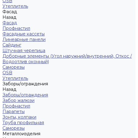
ОSB
Утеплитель
Фасад
Назад
Фасад
Профнастил
Фасадные кассеты
Линеарные панели
Сайдинг
Штучная черепица
Доборные элементы (Угол наружний/внутренний, Откос /
Водоотлив оконный)
Саморезы
OSB
Утеплитель
Заборы/ограждения
Назад
Заборы/ограждения
Забор жалюзи
Профнастил
Парапеты
Зонты, колпаки
Труба профильная
Саморезы
Металлоизделия