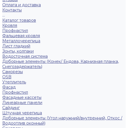
Оплата и доставка
Контакты
...
Каталог товаров
Кровля
Профнастил
Фальцевая кровля
Металлочерепица
Лист гладкий
Зонты, колпаки
Водосточная система
Доборные элементы (Конек/ Ендова, Карнизная планка,
Снегозадержатель)
Саморезы
ОSB
Утеплитель
Фасад
Профнастил
Фасадные кассеты
Линеарные панели
Сайдинг
Штучная черепица
Доборные элементы (Угол наружний/внутренний, Откос /
Водоотлив оконный)