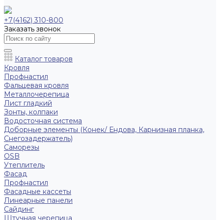
+7(4162) 310-800
Заказать звонок
Каталог товаров
Кровля
Профнастил
Фальцевая кровля
Металлочерепица
Лист гладкий
Зонты, колпаки
Водосточная система
Доборные элементы (Конек/ Ендова, Карнизная планка,
Снегозадержатель)
Саморезы
ОSB
Утеплитель
Фасад
Профнастил
Фасадные кассеты
Линеарные панели
Сайдинг
Штучная черепица