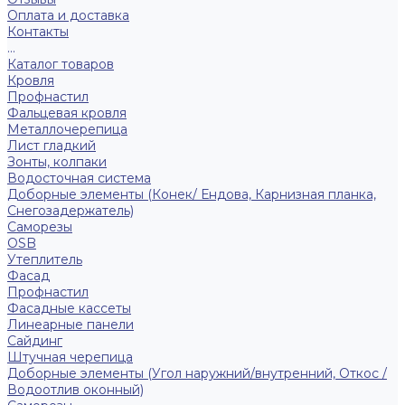
Оплата и доставка
Контакты
...
Каталог товаров
Кровля
Профнастил
Фальцевая кровля
Металлочерепица
Лист гладкий
Зонты, колпаки
Водосточная система
Доборные элементы (Конек/ Ендова, Карнизная планка,
Снегозадержатель)
Саморезы
ОSB
Утеплитель
Фасад
Профнастил
Фасадные кассеты
Линеарные панели
Сайдинг
Штучная черепица
Доборные элементы (Угол наружний/внутренний, Откос /
Водоотлив оконный)