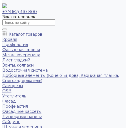
+7(4162) 310-800
Заказать звонок
Каталог товаров
Кровля
Профнастил
Фальцевая кровля
Металлочерепица
Лист гладкий
Зонты, колпаки
Водосточная система
Доборные элементы (Конек/ Ендова, Карнизная планка,
Снегозадержатель)
Саморезы
ОSB
Утеплитель
Фасад
Профнастил
Фасадные кассеты
Линеарные панели
Сайдинг
Штучная черепица