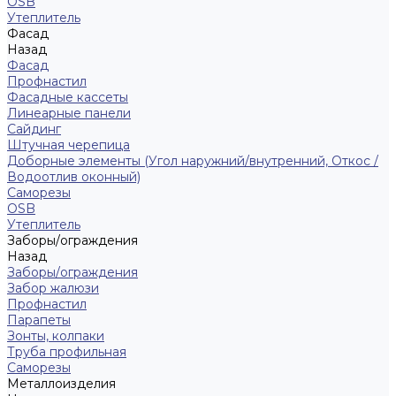
ОSB
Утеплитель
Фасад
Назад
Фасад
Профнастил
Фасадные кассеты
Линеарные панели
Сайдинг
Штучная черепица
Доборные элементы (Угол наружний/внутренний, Откос /
Водоотлив оконный)
Саморезы
OSB
Утеплитель
Заборы/ограждения
Назад
Заборы/ограждения
Забор жалюзи
Профнастил
Парапеты
Зонты, колпаки
Труба профильная
Саморезы
Металлоизделия