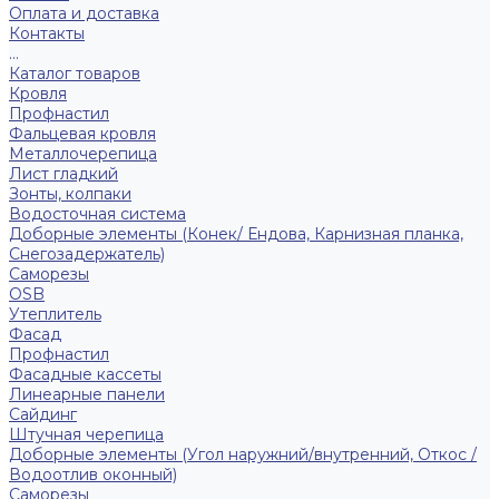
Оплата и доставка
Контакты
...
Каталог товаров
Кровля
Профнастил
Фальцевая кровля
Металлочерепица
Лист гладкий
Зонты, колпаки
Водосточная система
Доборные элементы (Конек/ Ендова, Карнизная планка,
Снегозадержатель)
Саморезы
ОSB
Утеплитель
Фасад
Профнастил
Фасадные кассеты
Линеарные панели
Сайдинг
Штучная черепица
Доборные элементы (Угол наружний/внутренний, Откос /
Водоотлив оконный)
Саморезы