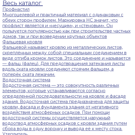
Весь каталог
Профнастил
Многоцелевой и практичный материал с одинаковым с
обеих сторон профилем. Маркировка НС значит, что
профлист является и «несущим», и «стеновым». Он
пользуется популярностью как при строительстве частных
домов, так и при возведении крупных объектов
Фальцевая кровля
Фальцевой называют кровлю из металлических листов,
скреплённых между собой специальным соединением в
виде отгиба кромок листов. Это соединение и называется
— фальц (фалец). Для предотвращения затекания листы
вдоль ската кровли соединяют стоячим фальцем, а
поперёк ската лежачим.
Водосточная система
Водосточная система — это совокупность различных
элементов, которые устанавливаются согласно
определенной последовательности на кровле и фасаде
здания. Водосточная система предназначена для защиты
кровли, фасада и фундамента здания от негативного
воздействия атмосферных осадков. При помощи
водосточной системы осуществляется наружный
водоотвод атмосферных осадков с кровли здания путем
сбора воды в одну воронку и вывода её к месту стока.
Утеплитель