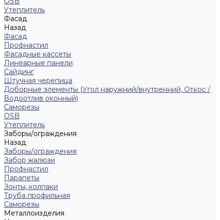
ОSB
Утеплитель
Фасад
Назад
Фасад
Профнастил
Фасадные кассеты
Линеарные панели
Сайдинг
Штучная черепица
Доборные элементы (Угол наружний/внутренний, Откос /
Водоотлив оконный)
Саморезы
OSB
Утеплитель
Заборы/ограждения
Назад
Заборы/ограждения
Забор жалюзи
Профнастил
Парапеты
Зонты, колпаки
Труба профильная
Саморезы
Металлоизделия