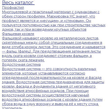
Весь каталог
Профнастил
Многоцелевой и практичный материал с одинаковым с
обеих сторон профилем. Маркировка НС значит, что
профлист является и «несущим», и «стеновым». Он
пользуется популярностью как при строительстве частных
домов, так и при возведении крупных объектов
Фальцевая кровля
Фальцевой называют кровлю из металлических листов,
скреплённых между собой специальным соединением в
виде отгиба кромок листов. Это соединение и называется
— фальц (фалец). Для предотвращения затекания листы
вдоль ската кровли соединяют стоячим фальцем, а
поперёк ската лежачим.
Водосточная система
Водосточная система — это совокупность различных
элементов, которые устанавливаются согласно
определенной последовательности на кровле и фасаде
здания. Водосточная система предназначена для защиты
кровли, фасада и фундамента здания от негативного
воздействия атмосферных осадков. При помощи
водосточной системы осуществляется наружный
водоотвод атмосферных осадков с кровли здания путем
сбора воды в одну воронку и вывода её к месту стока.
Утеплитель