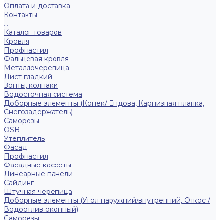
Оплата и доставка
Контакты
...
Каталог товаров
Кровля
Профнастил
Фальцевая кровля
Металлочерепица
Лист гладкий
Зонты, колпаки
Водосточная система
Доборные элементы (Конек/ Ендова, Карнизная планка,
Снегозадержатель)
Саморезы
ОSB
Утеплитель
Фасад
Профнастил
Фасадные кассеты
Линеарные панели
Сайдинг
Штучная черепица
Доборные элементы (Угол наружний/внутренний, Откос /
Водоотлив оконный)
Саморезы