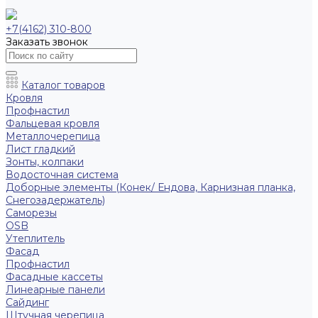
+7(4162) 310-800
Заказать звонок
Каталог товаров
Кровля
Профнастил
Фальцевая кровля
Металлочерепица
Лист гладкий
Зонты, колпаки
Водосточная система
Доборные элементы (Конек/ Ендова, Карнизная планка,
Снегозадержатель)
Саморезы
ОSB
Утеплитель
Фасад
Профнастил
Фасадные кассеты
Линеарные панели
Сайдинг
Штучная черепица