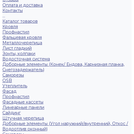
Оплата и доставка
Контакты
...
Каталог товаров
Кровля
Профнастил
Фальцевая кровля
Металлочерепица
Лист гладкий
Зонты, колпаки
Водосточная система
Доборные элементы (Конек/ Ендова, Карнизная планка,
Снегозадержатель)
Саморезы
ОSB
Утеплитель
Фасад
Профнастил
Фасадные кассеты
Линеарные панели
Сайдинг
Штучная черепица
Доборные элементы (Угол наружний/внутренний, Откос /
Водоотлив оконный)