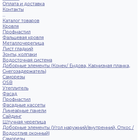
Оплата и доставка
Контакты
...
Каталог товаров
Кровля
Профнастил
Фальцевая кровля
Металлочерепица
Лист гладкий
Зонты, колпаки
Водосточная система
Доборные элементы (Конек/ Ендова, Карнизная планка,
Снегозадержатель)
Саморезы
ОSB
Утеплитель
Фасад
Профнастил
Фасадные кассеты
Линеарные панели
Сайдинг
Штучная черепица
Доборные элементы (Угол наружний/внутренний, Откос /
Водоотлив оконный)
Саморезы