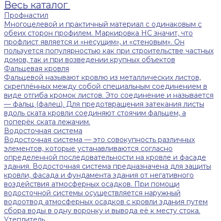
Весь каталог
Профнастил
Многоцелевой и практичный материал с одинаковым с
обеих сторон профилем. Маркировка НС значит, что
профлист является и «несущим», и «стеновым». Он
пользуется популярностью как при строительстве частных
домов, так и при возведении крупных объектов
Фальцевая кровля
Фальцевой называют кровлю из металлических листов,
скреплённых между собой специальным соединением в
виде отгиба кромок листов. Это соединение и называется
— фальц (фалец). Для предотвращения затекания листы
вдоль ската кровли соединяют стоячим фальцем, а
поперёк ската лежачим.
Водосточная система
Водосточная система — это совокупность различных
элементов, которые устанавливаются согласно
определенной последовательности на кровле и фасаде
здания. Водосточная система предназначена для защиты
кровли, фасада и фундамента здания от негативного
воздействия атмосферных осадков. При помощи
водосточной системы осуществляется наружный
водоотвод атмосферных осадков с кровли здания путем
сбора воды в одну воронку и вывода её к месту стока.
Утеплитель