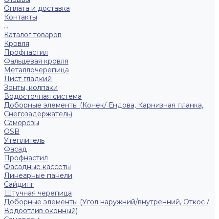
Оплата и доставка
Контакты
...
Каталог товаров
Кровля
Профнастил
Фальцевая кровля
Металлочерепица
Лист гладкий
Зонты, колпаки
Водосточная система
Доборные элементы (Конек/ Ендова, Карнизная планка,
Снегозадержатель)
Саморезы
ОSB
Утеплитель
Фасад
Профнастил
Фасадные кассеты
Линеарные панели
Сайдинг
Штучная черепица
Доборные элементы (Угол наружний/внутренний, Откос /
Водоотлив оконный)