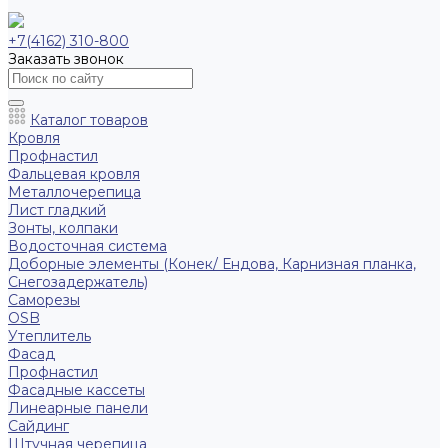
+7(4162) 310-800
Заказать звонок
Каталог товаров
Кровля
Профнастил
Фальцевая кровля
Металлочерепица
Лист гладкий
Зонты, колпаки
Водосточная система
Доборные элементы (Конек/ Ендова, Карнизная планка,
Снегозадержатель)
Саморезы
ОSB
Утеплитель
Фасад
Профнастил
Фасадные кассеты
Линеарные панели
Сайдинг
Штучная черепица