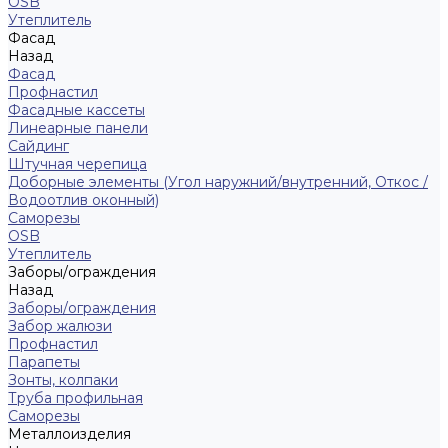
ОSB
Утеплитель
Фасад
Назад
Фасад
Профнастил
Фасадные кассеты
Линеарные панели
Сайдинг
Штучная черепица
Доборные элементы (Угол наружний/внутренний, Откос /
Водоотлив оконный)
Саморезы
OSB
Утеплитель
Заборы/ограждения
Назад
Заборы/ограждения
Забор жалюзи
Профнастил
Парапеты
Зонты, колпаки
Труба профильная
Саморезы
Металлоизделия