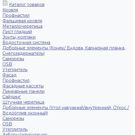
Каталог товаров
Кровля
Профнастил
Фальцевая кровля
Металлочерепица
Лист гладкий
Зонты, колпаки
Водосточная система
Доборные элементы (Конек/ Ендова, Карнизная планка,
Снегозадержатель)
Саморезы
ОSB
Утеплитель
Фасад
Профнастил
Фасадные кассеты
Линеарные панели
Сайдинг
Штучная черепица
Доборные элементы (Угол наружний/внутренний, Откос /
Водоотлив оконный)
Саморезы
OSB
Утеплитель
Заборы/ограждения