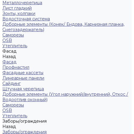
Металлочерепица
Лист гладкий
Зонты, колпаки
Водосточная система
Доборные элементы (Конек/ Ендова, Карнизная планка,
Снегозадержатель)
Саморезы
ОSB
Утеплитель
Фасад
Назад
Фасад
Профнастил
Фасадные кассеты
Линеарные панели
Сайдинг
Штучная черепица
Доборные элементы (Угол наружний/внутренний, Откос /
Водоотлив оконный)
Саморезы
OSB
Утеплитель
Заборы/ограждения
Назад
Заборы/ограждения