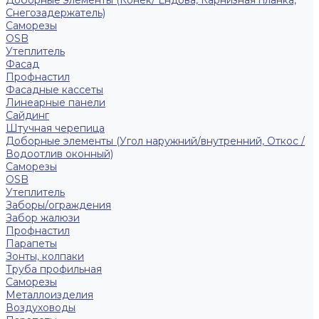
Доборные элементы (Конек/ Ендова, Карнизная планка,
Снегозадержатель)
Саморезы
ОSB
Утеплитель
Фасад
Профнастил
Фасадные кассеты
Линеарные панели
Сайдинг
Штучная черепица
Доборные элементы (Угол наружний/внутренний, Откос /
Водоотлив оконный)
Саморезы
OSB
Утеплитель
Заборы/ограждения
Забор жалюзи
Профнастил
Парапеты
Зонты, колпаки
Труба профильная
Саморезы
Металлоизделия
Воздуховоды