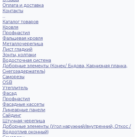
Оплата и доставка
Контакты
...
Каталог товаров
Кровля
Профнастил
Фальцевая кровля
Металлочерепица
Лист гладкий
Зонты, колпаки
Водосточная система
Доборные элементы (Конек/ Ендова, Карнизная планка,
Снегозадержатель)
Саморезы
ОSB
Утеплитель
Фасад
Профнастил
Фасадные кассеты
Линеарные панели
Сайдинг
Штучная черепица
Доборные элементы (Угол наружний/внутренний, Откос /
Водоотлив оконный)